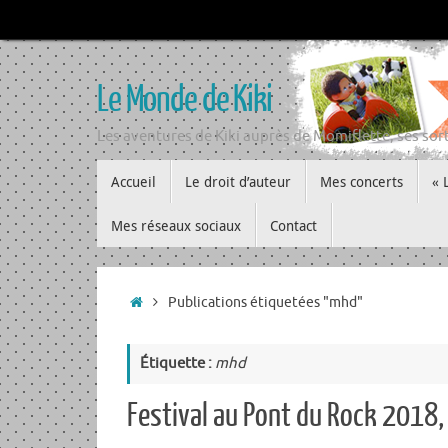
Passer
au
contenu
Le Monde de Kiki
Les aventures de Kiki auprès de Momiflette, ses sort
Passer
Accueil
Le droit d’auteur
Mes concerts
« 
au
contenu
Mes réseaux sociaux
Contact
Accueil
Publications étiquetées "mhd"
Étiquette :
mhd
Festival au Pont du Rock 2018,