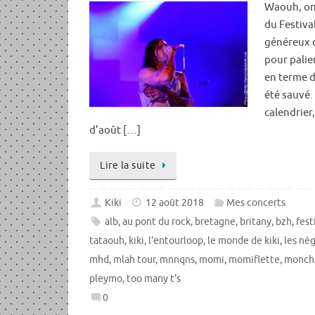
Waouh, on 
du Festiva
généreux 
pour palier
en terme d
été sauvé.
calendrier
d’août […]
Lire la suite
Kiki
12 août 2018
Mes concerts
alb
,
au pont du rock
,
bretagne
,
britany
,
bzh
,
fest
tataouh
,
kiki
,
l'entourloop
,
le monde de kiki
,
les né
mhd
,
mlah tour
,
mnnqns
,
momi
,
momiflette
,
monch
pleymo
,
too many t's
0