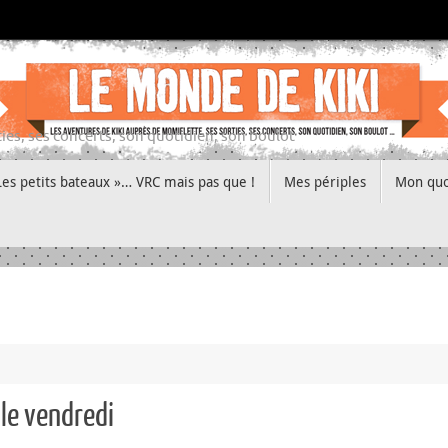
ies, ses concerts, son quotidien, son boulot
Les petits bateaux »… VRC mais pas que !
Mes périples
Mon quo
 le vendredi