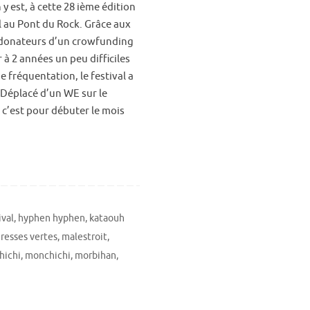
y est, à cette 28 ième édition
l au Pont du Rock. Grâce aux
donateurs d’un crowfunding
 à 2 années un peu difficiles
e fréquentation, le festival a
 Déplacé d’un WE sur le
, c’est pour débuter le mois
ival
,
hyphen hyphen
,
kataouh
gresses vertes
,
malestroit
,
hichi
,
monchichi
,
morbihan
,