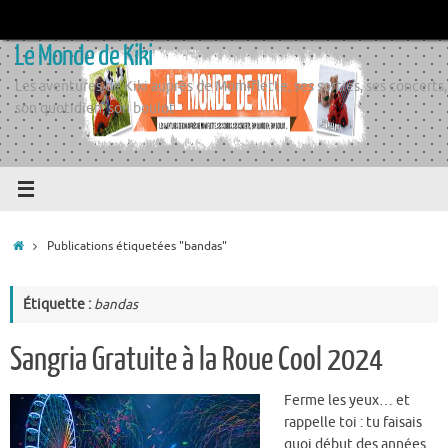
Passer
au
Le Monde de Kiki
contenu
Les aventures de Kiki auprès de Momiflette, ses sorties, ses concerts,
son quotidien, son boulot
Accueil
Publications étiquetées "bandas"
Étiquette :
bandas
Sangria Gratuite à la Roue Cool 2024
Ferme les yeux… et
rappelle toi : tu faisais
quoi début des années