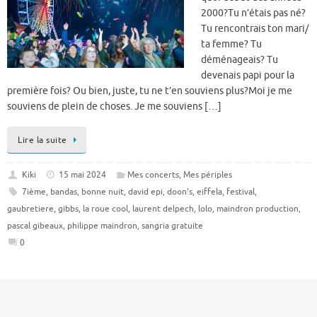
2000?Tu n’étais pas né?
Tu rencontrais ton mari/
ta femme? Tu
déménageais? Tu
devenais papi pour la
première fois? Ou bien, juste, tu ne t’en souviens plus?Moi je me
souviens de plein de choses. Je me souviens […]
Lire la suite
Kiki
15 mai 2024
Mes concerts
,
Mes périples
7ième
,
bandas
,
bonne nuit
,
david epi
,
doon's
,
eiffela
,
festival
,
gaubretiere
,
gibbs
,
la roue cool
,
laurent delpech
,
lolo
,
maindron production
,
pascal gibeaux
,
philippe maindron
,
sangria gratuite
0