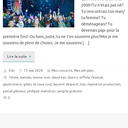
2000?Tu n’étais pas né?
Tu rencontrais ton mari/
ta femme? Tu
déménageais? Tu
devenais papi pour la
première fois? Ou bien, juste, tu ne t’en souviens plus?Moi je me
souviens de plein de choses. Je me souviens […]
Lire la suite
Kiki
15 mai 2024
Mes concerts
,
Mes périples
7ième
,
bandas
,
bonne nuit
,
david epi
,
doon's
,
eiffela
,
festival
,
gaubretiere
,
gibbs
,
la roue cool
,
laurent delpech
,
lolo
,
maindron production
,
pascal gibeaux
,
philippe maindron
,
sangria gratuite
0