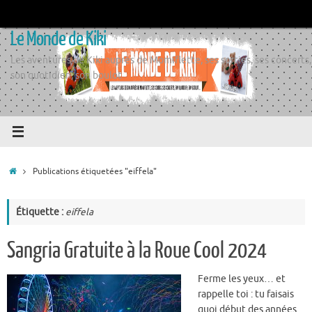
Passer
au
Le Monde de Kiki
contenu
Les aventures de Kiki auprès de Momiflette, ses sorties, ses concerts,
son quotidien, son boulot
Accueil
Publications étiquetées "eiffela"
Étiquette :
eiffela
Sangria Gratuite à la Roue Cool 2024
Ferme les yeux… et
rappelle toi : tu faisais
quoi début des années