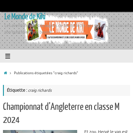
Passer
au
Le Monde de Kiki
contenu
Les aventures de Kiki auprès de Momiflette, ses sorties, ses concerts,
son quotidien, son boulot
Accueil
Publications étiquetées "craig richards"
Étiquette :
craig richards
Championnat d’Angleterre en classe M
2024
Et zou, Hervé le van est