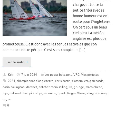
chargé, et toute la
petite tribu avec sa
bonne humeur est en
route pour l’Angleterre.
On part sous un beau
ciel bleu. La météo
anglaise est plus que
prometteuse. C’est donc avec les tenues estivales que l’on
commence notre périple. C’est sans compter le […]
Lire la suite
Kiki
7 juin 2024
Les petits bateaux... VRC
,
Mes périples
2024
,
championnat d'angleterre
,
chris harris
,
classem
,
craig richards
,
darin ballington
,
datchet
,
datchet radio sailing
,
F6
,
grunge
,
marblehead
,
mya
,
national championships
,
niouniou
,
quark
,
Rogue Wave
,
siling
,
starkers
,
up
,
vrc
0