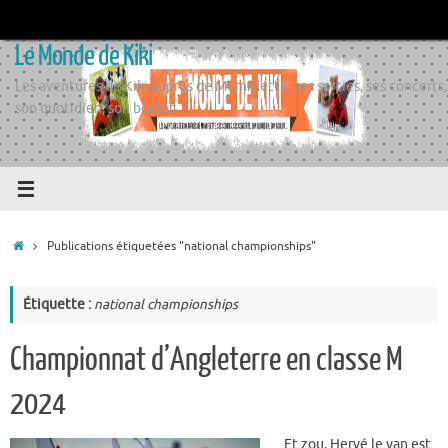
Passer
au
Le Monde de Kiki
contenu
Les aventures de Kiki auprès de Momiflette, ses sorties, ses concerts,
son quotidien, son boulot
Accueil
Publications étiquetées "national championships"
Étiquette :
national championships
Championnat d’Angleterre en classe M
2024
Et zou, Hervé le van est