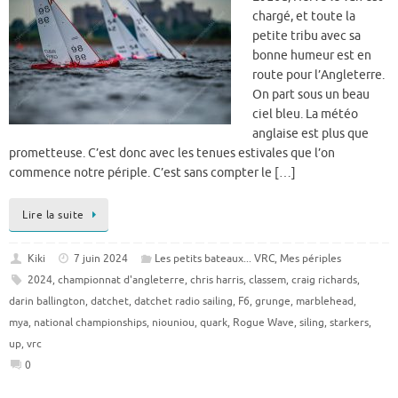
chargé, et toute la
petite tribu avec sa
bonne humeur est en
route pour l’Angleterre.
On part sous un beau
ciel bleu. La météo
anglaise est plus que
prometteuse. C’est donc avec les tenues estivales que l’on
commence notre périple. C’est sans compter le […]
Lire la suite
Kiki
7 juin 2024
Les petits bateaux... VRC
,
Mes périples
2024
,
championnat d'angleterre
,
chris harris
,
classem
,
craig richards
,
darin ballington
,
datchet
,
datchet radio sailing
,
F6
,
grunge
,
marblehead
,
mya
,
national championships
,
niouniou
,
quark
,
Rogue Wave
,
siling
,
starkers
,
up
,
vrc
0