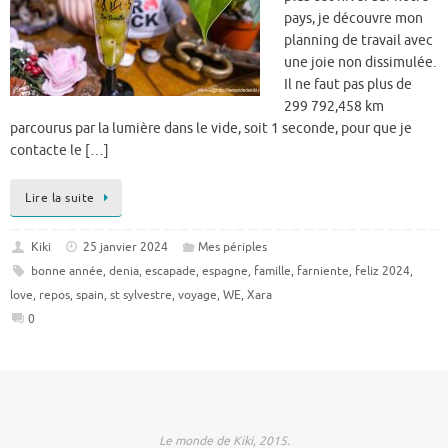
pays, je découvre mon
planning de travail avec
une joie non dissimulée.
Il ne faut pas plus de
299 792,458 km
parcourus par la lumière dans le vide, soit 1 seconde, pour que je
contacte le […]
Lire la suite
Kiki
25 janvier 2024
Mes périples
bonne année
,
denia
,
escapade
,
espagne
,
famille
,
farniente
,
feliz 2024
,
love
,
repos
,
spain
,
st sylvestre
,
voyage
,
WE
,
Xara
0
Le monde de Kiki, 2015.