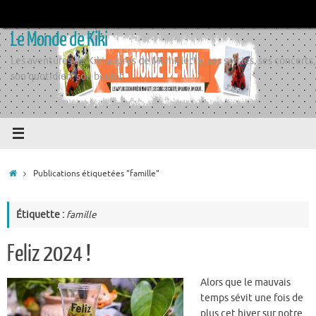
Passer
au
Le Monde de Kiki
contenu
Les aventures de Kiki auprès de Momiflette, ses sorties, ses concerts,
son quotidien, son boulot
Accueil
Publications étiquetées "famille"
Étiquette :
famille
Feliz 2024 !
Alors que le mauvais
temps sévit une fois de
plus cet hiver sur notre