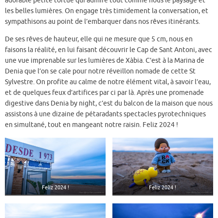
adorable petite tortue qui admire tout comme nous le paysage et
les belles lumières. On engage très timidement la conversation, et
sympathisons au point de l’embarquer dans nos rêves itinérants.
De ses rêves de hauteur, elle qui ne mesure que 5 cm, nous en
faisons la réalité, en lui faisant découvrir le Cap de Sant Antoni, avec
une vue imprenable sur les lumières de Xàbia. C’est à la Marina de
Denia que l’on se cale pour notre réveillon nomade de cette St
Sylvestre. On profite au calme de notre élément vital, à savoir l’eau,
et de quelques feux d’artifices par ci par là. Après une promenade
digestive dans Denia by night, c’est du balcon de la maison que nous
assistons à une dizaine de pétaradants spectacles pyrotechniques
en simultané, tout en mangeant notre raisin. Feliz 2024 !
Feliz 2024 !
Feliz 2024 !