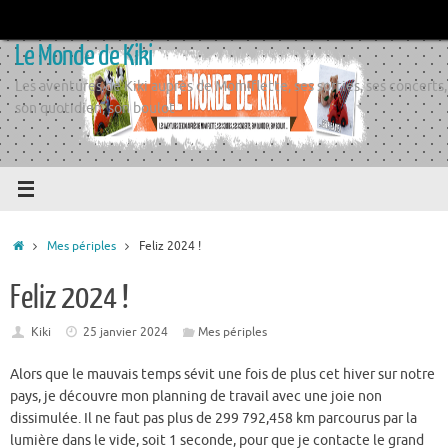
Passer
au
Le Monde de Kiki
contenu
Les aventures de Kiki auprès de Momiflette, ses sorties, ses concerts,
son quotidien, son boulot
Accueil
Mes périples
Feliz 2024 !
Feliz 2024 !
Kiki
25 janvier 2024
Mes périples
Alors que le mauvais temps sévit une fois de plus cet hiver sur notre
pays, je découvre mon planning de travail avec une joie non
dissimulée. Il ne faut pas plus de 299 792,458 km parcourus par la
lumière dans le vide, soit 1 seconde, pour que je contacte le grand