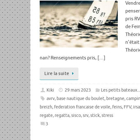
Vendre
penser
pris R
de Fein
Théori
n’était
Théorie
nan? Renseignements pris, […]
Lire la suite
Kiki
29 mars 2023
Les petits bateaux..
avrv
,
base nautique du boulet
,
bretagne
,
campin
breizh
,
federation francaise de voile
,
feins
,
FFV
,
irsa
regate
,
regatta
,
sisco
,
srv
,
stick
,
stress
3