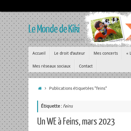
Passer
au
contenu
Le Monde de Kiki
Les aventures de Kiki auprès de Momiflette, ses sort
Passer
Accueil
Le droit d’auteur
Mes concerts
« 
au
contenu
Mes réseaux sociaux
Contact
Accueil
Publications étiquetées "feins"
Étiquette :
feins
Un WE à Feins, mars 2023