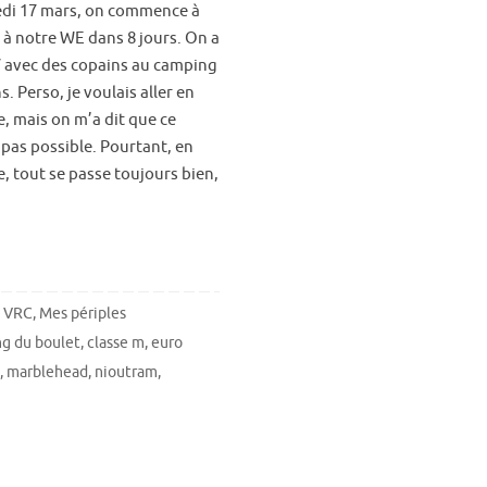
di 17 mars, on commence à
 à notre WE dans 8 jours. On a
V avec des copains au camping
s. Perso, je voulais aller en
e, mais on m’a dit que ce
 pas possible. Pourtant, en
, tout se passe toujours bien,
. VRC
,
Mes périples
g du boulet
,
classe m
,
euro
,
marblehead
,
nioutram
,