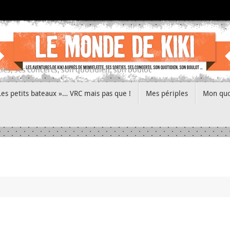
ies, ses concerts, son quotidien, son boulot
Les petits bateaux »… VRC mais pas que !
Mes périples
Mon quo