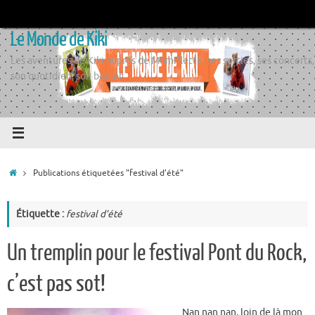
Passer
au
Le Monde de Kiki
contenu
Les aventures de Kiki auprès de Momiflette, ses sorties, ses concerts,
son quotidien, son boulot
Accueil
Publications étiquetées "festival d’été"
Étiquette :
festival d’été
Un tremplin pour le festival Pont du Rock,
c’est pas sot!
Nan nan nan, loin de là mon