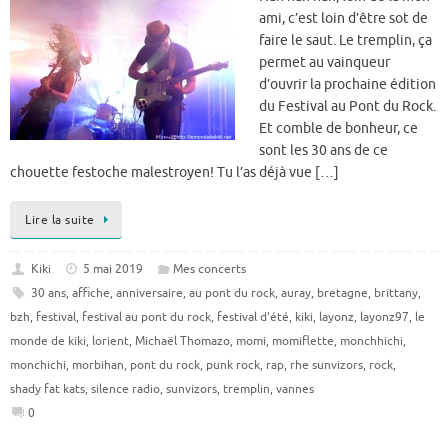
ami, c’est loin d’être sot de
faire le saut. Le tremplin, ça
permet au vainqueur
d’ouvrir la prochaine édition
du Festival au Pont du Rock.
Et comble de bonheur, ce
sont les 30 ans de ce
chouette festoche malestroyen! Tu l’as déjà vue […]
Lire la suite
Kiki
5 mai 2019
Mes concerts
30 ans
,
affiche
,
anniversaire
,
au pont du rock
,
auray
,
bretagne
,
brittany
,
bzh
,
festival
,
festival au pont du rock
,
festival d'été
,
kiki
,
layonz
,
layonz97
,
le
monde de kiki
,
lorient
,
Michaël Thomazo
,
momi
,
momiflette
,
monchhichi
,
monchichi
,
morbihan
,
pont du rock
,
punk rock
,
rap
,
rhe sunvizors
,
rock
,
shady fat kats
,
silence radio
,
sunvizors
,
tremplin
,
vannes
0