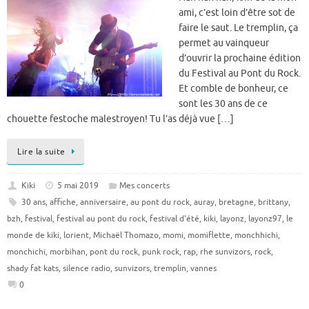
ami, c’est loin d’être sot de
faire le saut. Le tremplin, ça
permet au vainqueur
d’ouvrir la prochaine édition
du Festival au Pont du Rock.
Et comble de bonheur, ce
sont les 30 ans de ce
chouette festoche malestroyen! Tu l’as déjà vue […]
Lire la suite
Kiki
5 mai 2019
Mes concerts
30 ans
,
affiche
,
anniversaire
,
au pont du rock
,
auray
,
bretagne
,
brittany
,
bzh
,
festival
,
festival au pont du rock
,
festival d'été
,
kiki
,
layonz
,
layonz97
,
le
monde de kiki
,
lorient
,
Michaël Thomazo
,
momi
,
momiflette
,
monchhichi
,
monchichi
,
morbihan
,
pont du rock
,
punk rock
,
rap
,
rhe sunvizors
,
rock
,
shady fat kats
,
silence radio
,
sunvizors
,
tremplin
,
vannes
0