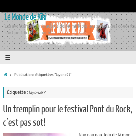
Passer
au
Le Monde de Kiki
contenu
Les aventures de Kiki auprès de Momiflette, ses sorties, ses concerts,
son quotidien, son boulot
Accueil
Publications étiquetées "layonz97"
Étiquette :
layonz97
Un tremplin pour le festival Pont du Rock,
c’est pas sot!
Nan nan nan, loin de là mon