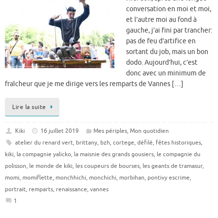
conversation en moi et moi,
et l’autre moi au fond à
gauche, j’ai fini par trancher:
pas de feu d’artifice en
sortant du job, mais un bon
dodo. Aujourd’hui, c’est
donc avec un minimum de
fraîcheur que je me dirige vers les remparts de Vannes […]
Lire la suite
Kiki
16 juillet 2019
Mes périples
,
Mon quotidien
atelier du renard vert
,
brittany
,
bzh
,
cortege
,
défilé
,
fêtes historiques
,
kiki
,
la compagnie yalicko
,
la maisnie des grands gousiers
,
le compagnie du
polisson
,
le monde de kiki
,
les coupeurs de bourses
,
les geants de tramasur
,
momi
,
momiflette
,
monchhichi
,
monchichi
,
morbihan
,
pontivy escrime
,
portrait
,
remparts
,
renaissance
,
vannes
1