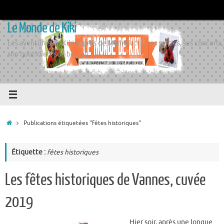
Passer
au
Le Monde de Kiki
contenu
Les aventures de Kiki auprès de Momiflette, ses sorties, ses concerts,
son quotidien, son boulot
Accueil
Publications étiquetées "fêtes historiques"
Étiquette :
fêtes historiques
Les fêtes historiques de Vannes, cuvée
2019
Hier soir, après une longue