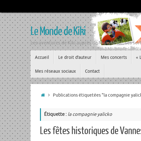
Passer
au
contenu
Le Monde de Kiki
Les aventures de Kiki auprès de Momiflette, ses sort
Passer
Accueil
Le droit d’auteur
Mes concerts
« 
au
contenu
Mes réseaux sociaux
Contact
Accueil
Publications étiquetées "la compagnie yalic
Étiquette :
la compagnie yalicko
Les fêtes historiques de Vann