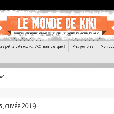
ies, ses concerts, son quotidien, son boulot
Les petits bateaux »… VRC mais pas que !
Mes périples
Mon quo
ko"
es, cuvée 2019