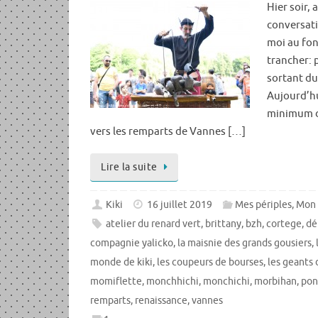
Hier soir,
conversati
moi au fond
trancher: p
sortant du
Aujourd’hu
minimum de
vers les remparts de Vannes […]
Lire la suite
Kiki
16 juillet 2019
Mes périples
,
Mon 
atelier du renard vert
,
brittany
,
bzh
,
cortege
,
dé
compagnie yalicko
,
la maisnie des grands gousiers
,
monde de kiki
,
les coupeurs de bourses
,
les geants 
momiflette
,
monchhichi
,
monchichi
,
morbihan
,
pon
remparts
,
renaissance
,
vannes