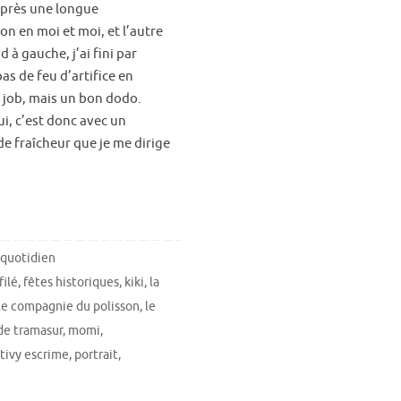
 après une longue
on en moi et moi, et l’autre
 à gauche, j’ai fini par
as de feu d’artifice en
 job, mais un bon dodo.
i, c’est donc avec un
 fraîcheur que je me dirige
quotidien
filé
,
fêtes historiques
,
kiki
,
la
le compagnie du polisson
,
le
de tramasur
,
momi
,
tivy escrime
,
portrait
,