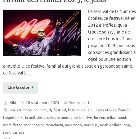
Le festival de la Nuit des
Étoiles, ce festival né en
2012 à Tréflez, qui a
trouvé son rythme de
croisière tous les 2 ans
jusqu’en 2024, puis sous
son succès grandissant a
opté pour une édition
annuelle… ce festival familial qui grandit tout en gardant son âme,
ce festival […]
Lire la suite
Kiki
20 septembre 2025
Mes concerts
boris & moris
,
concert
,
dj
,
festival
,
festival de la nuit des etoiles
,
fnde25
,
folgoet
,
kiki
,
la nuit des etoiles
,
le monde de kiki
,
live
,
loreen
,
mika
,
momi
,
momiflette
,
monchhichi
,
monchichi
,
mosimann
,
musique
,
noah gaillard
,
pop
,
rock
,
variete