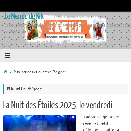
Passer
au
Le Monde de Kiki
contenu
Les aventures de Kiki auprès de Momiflette, ses sorties, ses concerts,
son quotidien, son boulot
Accueil
Publications étiquetées "folgoet"
Étiquette :
folgoet
La Nuit des Étoiles 2025, le vendredi
J’adore ce genre de
réveil et petit
déjeuner… buffet à