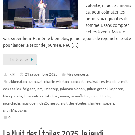
volonté, il faut au moins
ça, pour colmater les
heures manquantes de
sommeil, sans compter
celles à venir. Mais je
vais super bien. Et même bien plus, je me réjouis de rejoindre le site
pour lancer la seconde journée. Peu […]
Lire la suite
Kiki
21 septembre 2025
Mes concerts
akhenaton
,
carnaval
,
charlie winston
,
concert
,
festival
,
festival de la nuit
des etoiles
,
folgoet
,
iam
,
imhotep
,
johanna alanoix
,
julien granel
,
kephren
,
kheops
,
kiki
,
le monde de kiki
,
live
,
momi
,
momiflette
,
monchhichi
,
monchichi
,
musique
,
nde25
,
nervo
,
nuit des etoiles
,
sharleen spiteri
,
shurik'n
,
texas
0
La Nuit des Étoiles 2025, le jeudi