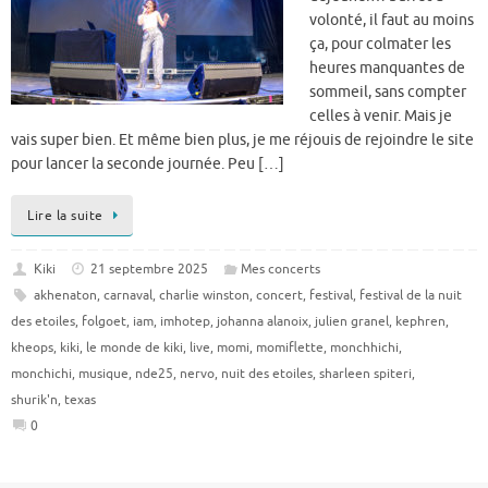
volonté, il faut au moins
ça, pour colmater les
heures manquantes de
sommeil, sans compter
celles à venir. Mais je
vais super bien. Et même bien plus, je me réjouis de rejoindre le site
pour lancer la seconde journée. Peu […]
Lire la suite
Kiki
21 septembre 2025
Mes concerts
akhenaton
,
carnaval
,
charlie winston
,
concert
,
festival
,
festival de la nuit
des etoiles
,
folgoet
,
iam
,
imhotep
,
johanna alanoix
,
julien granel
,
kephren
,
kheops
,
kiki
,
le monde de kiki
,
live
,
momi
,
momiflette
,
monchhichi
,
monchichi
,
musique
,
nde25
,
nervo
,
nuit des etoiles
,
sharleen spiteri
,
shurik'n
,
texas
0