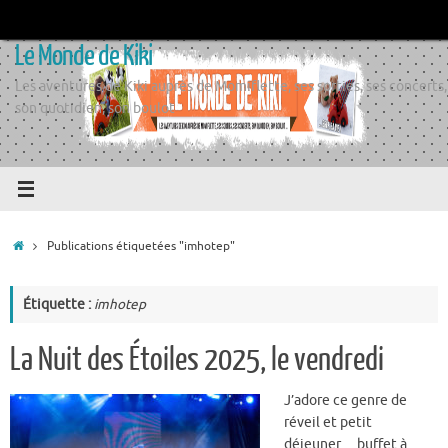
Passer
au
Le Monde de Kiki
contenu
Les aventures de Kiki auprès de Momiflette, ses sorties, ses concerts,
son quotidien, son boulot
Accueil
Publications étiquetées "imhotep"
Étiquette :
imhotep
La Nuit des Étoiles 2025, le vendredi
J’adore ce genre de
réveil et petit
déjeuner… buffet à