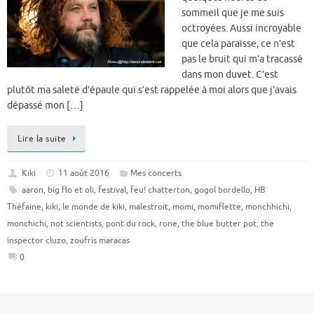
sommeil que je me suis
octroyées. Aussi incroyable
que cela paraisse, ce n’est
pas le bruit qui m’a tracassé
dans mon duvet. C’est
plutôt ma saleté d’épaule qui s’est rappelée à moi alors que j’avais
dépassé mon […]
Lire la suite
Kiki
11 août 2016
Mes concerts
aaron
,
big flo et oli
,
festival
,
feu! chatterton
,
gogol bordello
,
HB
Théfaine
,
kiki
,
le monde de kiki
,
malestroit
,
momi
,
momiflette
,
monchhichi
,
monchichi
,
not scientists
,
pont du rock
,
rone
,
the blue butter pot
,
the
inspector cluzo
,
zoufris maracas
0