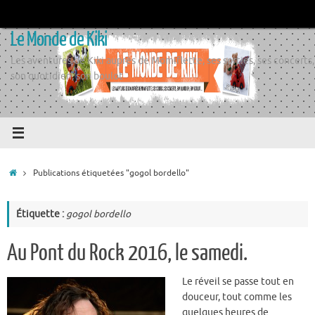
Passer
au
Le Monde de Kiki
contenu
Les aventures de Kiki auprès de Momiflette, ses sorties, ses concerts,
son quotidien, son boulot
Accueil
Publications étiquetées "gogol bordello"
Étiquette :
gogol bordello
Au Pont du Rock 2016, le samedi.
Le réveil se passe tout en
douceur, tout comme les
quelques heures de