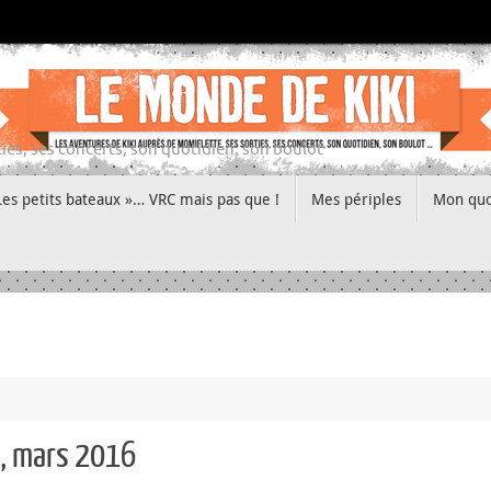
ies, ses concerts, son quotidien, son boulot
Les petits bateaux »… VRC mais pas que !
Mes périples
Mon quo
n, mars 2016