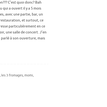
n??? C’est quoi donc? Bah
eu qui a ouvert il y a 5 mois
s, avec une partie, bar, un
restauration, et surtout, ce
resse particulièrement en ce
ir, une salle de concert. J’en
 parlé à son ouverture, mais
,
les 3 fromages
,
momi
,