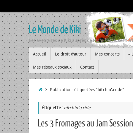
Passer
au
contenu
Le Monde de Kiki
Les aventures de Kiki auprès de Momiflette, ses sort
Passer
Accueil
Le droit d’auteur
Mes concerts
« 
au
contenu
Mes réseaux sociaux
Contact
Accueil
Publications étiquetées "hitchin’a ride"
Étiquette :
hitchin’a ride
Les 3 Fromages au Jam Sessio