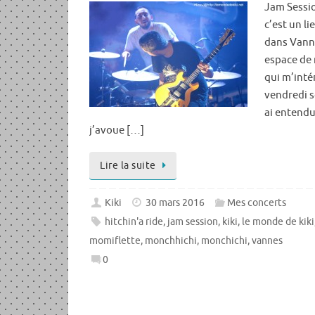
Jam Sessio
c’est un li
dans Vanne
espace de 
qui m’inté
vendredi so
ai entendu
j’avoue […]
Lire la suite
Kiki
30 mars 2016
Mes concerts
hitchin'a ride
,
jam session
,
kiki
,
le monde de kiki
momiflette
,
monchhichi
,
monchichi
,
vannes
0