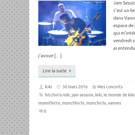
Jam Sessio
c’est un li
dans Vanne
espace de 
qui m’inté
vendredi so
ai entendu
j’avoue […]
Lire la suite
Kiki
30 mars 2016
Mes concerts
hitchin'a ride
,
jam session
,
kiki
,
le monde de kiki
momiflette
,
monchhichi
,
monchichi
,
vannes
0