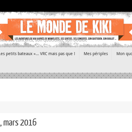
ies, ses concerts, son quotidien, son boulot
Les petits bateaux »… VRC mais pas que !
Mes périples
Mon quo
n, mars 2016