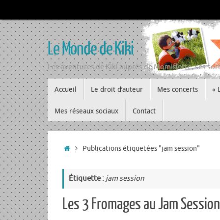
Passer
au
contenu
Le Monde de Kiki
Les aventures de Kiki auprès de Momiflette, ses sort
Passer
Accueil
Le droit d’auteur
Mes concerts
« 
au
contenu
Mes réseaux sociaux
Contact
Accueil
Publications étiquetées "jam session"
Étiquette :
jam session
Les 3 Fromages au Jam Sessio