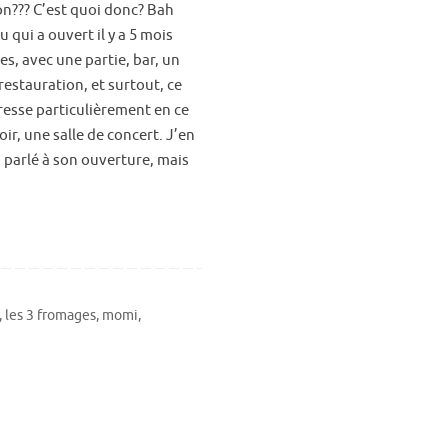
n??? C’est quoi donc? Bah
eu qui a ouvert il y a 5 mois
s, avec une partie, bar, un
restauration, et surtout, ce
resse particulièrement en ce
ir, une salle de concert. J’en
 parlé à son ouverture, mais
,
les 3 fromages
,
momi
,