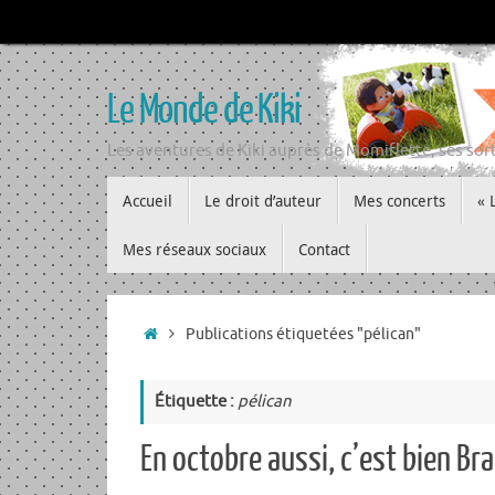
Passer
au
contenu
Le Monde de Kiki
Les aventures de Kiki auprès de Momiflette, ses sort
Passer
Accueil
Le droit d’auteur
Mes concerts
« 
au
contenu
Mes réseaux sociaux
Contact
Accueil
Publications étiquetées "pélican"
Étiquette :
pélican
En octobre aussi, c’est bien Br