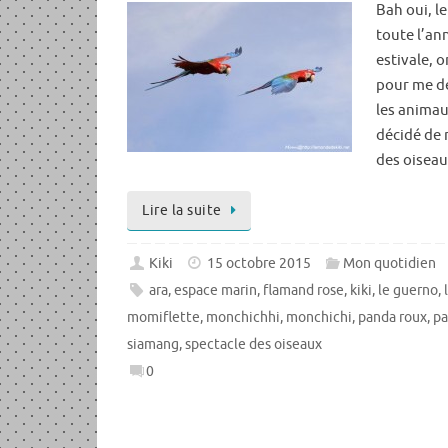
Bah oui, le
toute l’an
estivale, o
pour me dé
les animau
décidé de 
des oiseau
Lire la suite
Kiki
15 octobre 2015
Mon quotidien
ara
,
espace marin
,
flamand rose
,
kiki
,
le guerno
,
momiflette
,
monchichhi
,
monchichi
,
panda roux
,
pa
siamang
,
spectacle des oiseaux
0