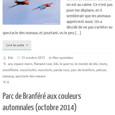
on est au calme. Ce n’est pas
pour me déplaire, et il
semblerait que les animaux
apprécient aussi. On a
décidé de ne pas s’arrêter au
spectacle des oiseaux, et pourtant, vu le peu […]
Lire la suite
Kiki
15 octobre 2015
Mon quotidien
ara
,
espace marin
,
flamand rose
,
kiki
,
le guerno
,
le monde de kiki
,
momi
,
momiflette
,
monchichhi
,
monchichi
,
panda roux
,
parc de branfere
,
pélican
,
siamang
,
spectacle des oiseaux
0
Parc de Branféré aux couleurs
automnales (octobre 2014)