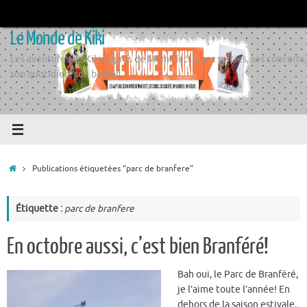
Passer
au
Le Monde de Kiki
contenu
Les aventures de Kiki auprès de Momiflette, ses sorties, ses concerts,
son quotidien, son boulot
Accueil
Publications étiquetées "parc de branfere"
Étiquette :
parc de branfere
En octobre aussi, c’est bien Branféré!
Bah oui, le Parc de Branféré,
je l’aime toute l’année! En
dehors de la saison estivale,