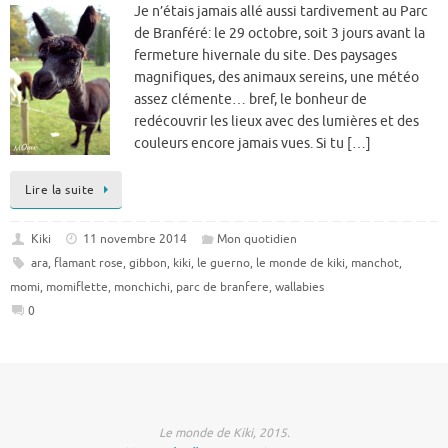
Je n’étais jamais allé aussi tardivement au Parc
de Branféré: le 29 octobre, soit 3 jours avant la
fermeture hivernale du site. Des paysages
magnifiques, des animaux sereins, une météo
assez clémente… bref, le bonheur de
redécouvrir les lieux avec des lumières et des
couleurs encore jamais vues. Si tu […]
Lire la suite
Kiki
11 novembre 2014
Mon quotidien
ara
,
flamant rose
,
gibbon
,
kiki
,
le guerno
,
le monde de kiki
,
manchot
,
momi
,
momiflette
,
monchichi
,
parc de branfere
,
wallabies
0
Le monde de Kiki, 2015.