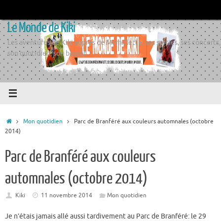
Passer
au
Le Monde de Kiki
contenu
Les aventures de Kiki auprès de Momiflette, ses sorties, ses concerts,
son quotidien, son boulot
Accueil
Mon quotidien
Parc de Branféré aux couleurs automnales (octobre
2014)
Parc de Branféré aux couleurs
automnales (octobre 2014)
Kiki
11 novembre 2014
Mon quotidien
Je n’étais jamais allé aussi tardivement au Parc de Branféré: le 29