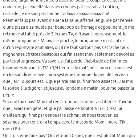
ont été largement meilleurs que moi pour le coup. En ce qui me
concerne, j’ai excellé dans les croches pattes, fais attention,
cascade, je ne suis pas tombé: tadaaaaaaaaaaaaaaaaam!
Premier faux pas: avant d’aller à la salle, affamé, et guidé par l’envie
d’une pizza dissimulée par beaucoup de fromage dégoulinant, je me
retrouve attablé près de 3 écrans TV, diffusant heureusement le
même programme. Mauvaise pioche, le programme n’est autre
qu’un reportage animalier, où il ne faut surtout pas s’attacher aux
mignonnes ch’tites bestioles qui finissent inévitablement dévorées
par les plus grosses. Va savoir, si j’ai perdu l’habitude de finir mes
insomnies devant la TV à 3/4 heures du mat’, où si mon estomac est
en liaison directe avec mon système limbique du peu de cerveau
que j’ai? Toujours est il, que je n’ai pas pu finir mon assiette. J’ai mis
la soirée à la digérer, et jusqu’au lendemain matin, pour me passer la
pépie.
Second faux pas? Mon entrée à rebondissement au Liberté. J’avoue
que j’avais rien géré, et que j’ai laissé ce boulot à Tiki. C’est lui
d’ailleurs qui finit par dénouer le schmill et nous trouver les
sésames pour rentrer à temps avec le matos de Momi: merci Tiki,
merci Eric!
Un troisième faux pas? Oui et non. Disons, que c’est plutôt Momi qui