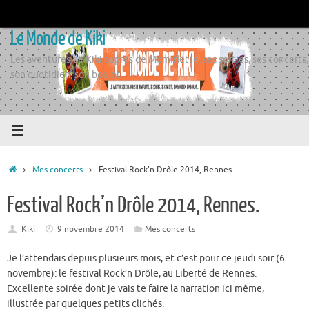
Passer
au
Le Monde de Kiki
contenu
Les aventures de Kiki auprès de Momiflette, ses sorties, ses concerts,
son quotidien, son boulot
Accueil
Mes concerts
Festival Rock’n Drôle 2014, Rennes.
Festival Rock’n Drôle 2014, Rennes.
Kiki
9 novembre 2014
Mes concerts
Je l’attendais depuis plusieurs mois, et c’est pour ce jeudi soir (6
novembre): le festival Rock’n Drôle, au Liberté de Rennes.
Excellente soirée dont je vais te faire la narration ici même,
illustrée par quelques petits clichés.