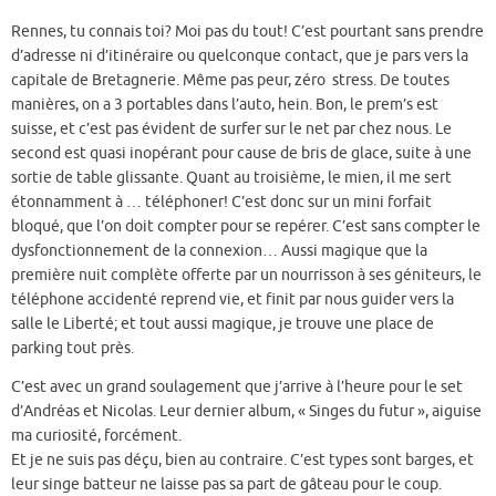
Rennes, tu connais toi? Moi pas du tout! C’est pourtant sans prendre
d’adresse ni d’itinéraire ou quelconque contact, que je pars vers la
capitale de Bretagnerie. Même pas peur, zéro stress. De toutes
manières, on a 3 portables dans l’auto, hein. Bon, le prem’s est
suisse, et c’est pas évident de surfer sur le net par chez nous. Le
second est quasi inopérant pour cause de bris de glace, suite à une
sortie de table glissante. Quant au troisième, le mien, il me sert
étonnamment à … téléphoner! C’est donc sur un mini forfait
bloqué, que l’on doit compter pour se repérer. C’est sans compter le
dysfonctionnement de la connexion… Aussi magique que la
première nuit complète offerte par un nourrisson à ses géniteurs, le
téléphone accidenté reprend vie, et finit par nous guider vers la
salle le Liberté; et tout aussi magique, je trouve une place de
parking tout près.
C’est avec un grand soulagement que j’arrive à l’heure pour le set
d’Andréas et Nicolas. Leur dernier album, « Singes du futur », aiguise
ma curiosité, forcément.
Et je ne suis pas déçu, bien au contraire. C’est types sont barges, et
leur singe batteur ne laisse pas sa part de gâteau pour le coup.