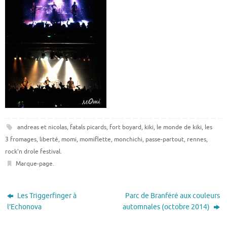
andreas et nicolas
,
fatals picards
,
fort boyard
,
kiki
,
le monde de kiki
,
les
3 fromages
,
liberté
,
momi
,
momiflette
,
monchichi
,
passe-partout
,
rennes
,
rock'n drole festival
.
Marque-page
.
Les Triggerfinger à
Parc de Branféré aux couleurs
l’Echonova
automnales (octobre 2014)