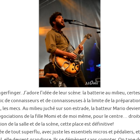
rfinger. J’adore l’idée de leur scène: la batterie au milieu, certe
ic de connaisseurs et de connaisseuses à la limite de la préparati
l, les mecs. Au milieu juché sur son estrade, la batteur Mario devi
négociations de la fille Momi et de moi même, pour le centre… droi
on de la salle et de la scène, cette place est définitive!
ée de tout superflu, avec juste les essentiels micros et pédaliers, 
l, elle devient grandiose. Ils se démènent sans compter. On tape des