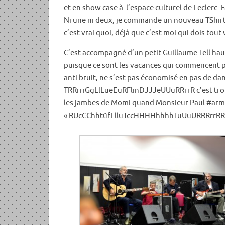
et en show case à l’espace culturel de Leclerc. F
Ni une ni deux, je commande un nouveau TShirt à 
c’est vrai quoi, déjà que c’est moi qui dois tout 
C’est accompagné d’un petit Guillaume Tell ha
puisque ce sont les vacances qui commencent po
anti bruit, ne s’est pas économisé en pas de da
TRRrriGgLlLueEuRFlinDJJJeUUuRRrrR c’est trop g
les jambes de Momi quand Monsieur Paul #armoir
« RUcCChhtüfLlluTccHHHHhhhhTuUuURRRrrRR