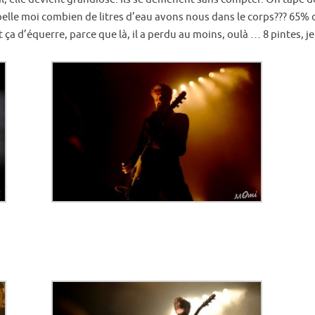
lle moi combien de litres d’eau avons nous dans le corps??? 65% d
ut ça d’équerre, parce que là, il a perdu au moins, oulà … 8 pintes, j