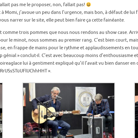
allait pas me le proposer, non, fallait pas!
Momi, j’avoue un peu dans l’urgence, mais bon, à défaut de lui fai
vous narrer sur le site, elle peut bien faire ça cette fainéante.
ut comme trois pommes que nous nous rendons au show case. Arri
ur le minot, nous sommes au premier rang. C’est bien court, mais 
nse, en frappe de mains pour le rythme et applaudissements en tou
énial » conclut-il. C’est avec beaucoup moins d’enthousiasme et 
eaglace lui à gentiment expliqué qu’il l’avait vu bien danser en
RrUSsSTüUFlUChhHHT ».