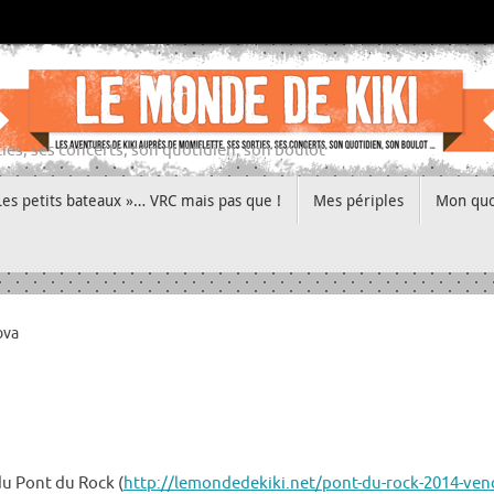
ies, ses concerts, son quotidien, son boulot
Les petits bateaux »… VRC mais pas que !
Mes périples
Mon quo
ova
du Pont du Rock (
http://lemondedekiki.net/pont-du-rock-2014-ven