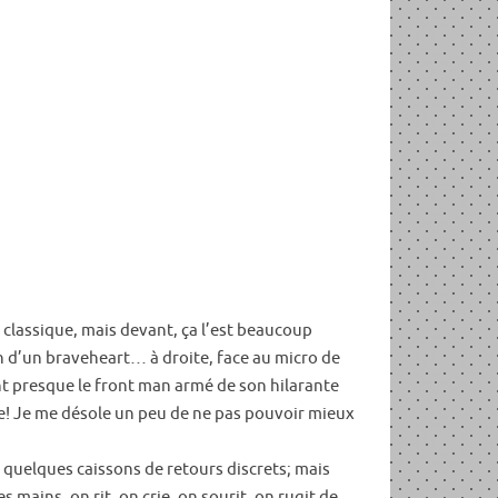
s classique, mais devant, ça l’est beaucoup
on d’un braveheart… à droite, face au micro de
ent presque le front man armé de son hilarante
te! Je me désole un peu de ne pas pouvoir mieux
et quelques caissons de retours discrets; mais
 mains, on rit, on crie, on sourit, on rugit de