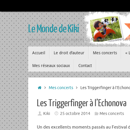
Passer
au
contenu
Le Monde de Kiki
Les aventures de Kiki auprès de Momiflette, ses sort
Passer
Accueil
Le droit d’auteur
Mes concerts
« 
au
contenu
Mes réseaux sociaux
Contact
Accueil
Mes concerts
Les Triggerfinger à l’Echon
Les Triggerfinger à l’Echonova
Kiki
25 octobre 2014
Mes concerts
Un des excellents moments passés au Festival 