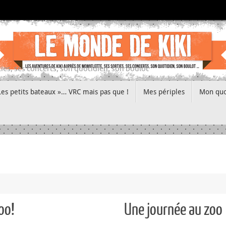
ies, ses concerts, son quotidien, son boulot
Les petits bateaux »… VRC mais pas que !
Mes périples
Mon quo
oo!
Une journée au zoo