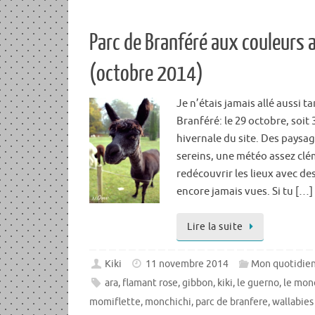
Parc de Branféré aux couleurs
(octobre 2014)
Je n’étais jamais allé aussi 
Branféré: le 29 octobre, soit
hivernale du site. Des paysa
sereins, une météo assez cl
redécouvrir les lieux avec de
encore jamais vues. Si tu […]
Lire la suite
Kiki
11 novembre 2014
Mon quotidie
ara
,
flamant rose
,
gibbon
,
kiki
,
le guerno
,
le mon
momiflette
,
monchichi
,
parc de branfere
,
wallabies