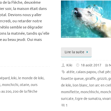
zoo de la Flèche, deuxième
er soir, la maison était dans
otal. Devions nous y aller
credi, ou retarder notre
 météo semble se dégrader
ins la matinée, tandis qu’elle
e au beau jeudi. Oui mais
Lire la suite
Kiki
18 août 2017
M
atèle
,
calaos papou
,
chat pê
uépard
,
kiki
,
le monde de kiki
,
fouette queue
,
giraffe
,
grizzli
,
g
i
,
monchichi
,
otarie
,
ours
de kiki
,
lion blanc
,
lori arc en ciel
n au zoo
,
zoo de la flèche
momiflette
,
monchhichi
,
monch
suricate
,
tigre de sumatra
,
vivar
1