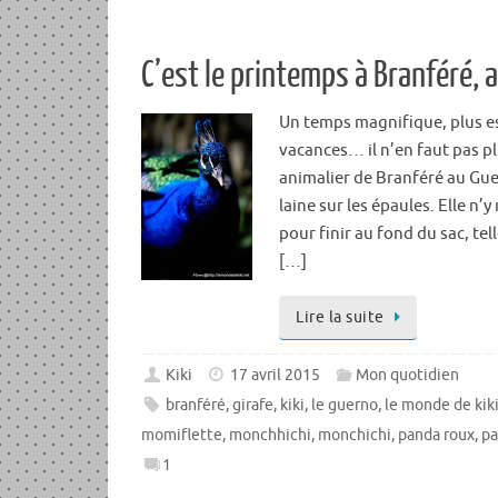
C’est le printemps à Branféré, 
Un temps magnifique, plus es
vacances… il n’en faut pas p
animalier de Branféré au Guer
laine sur les épaules. Elle n’
pour finir au fond du sac, t
[…]
Lire la suite
Kiki
17 avril 2015
Mon quotidien
branféré
,
girafe
,
kiki
,
le guerno
,
le monde de kik
momiflette
,
monchhichi
,
monchichi
,
panda roux
,
pa
1