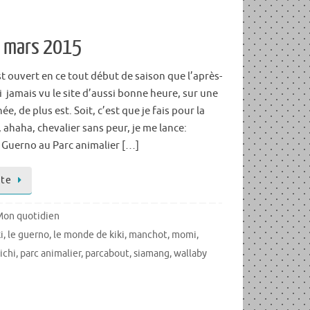
é, mars 2015
st ouvert en ce tout début de saison que l’après-
ai jamais vu le site d’aussi bonne heure, sur une
e, de plus est. Soit, c’est que je fais pour la
, ahaha, chevalier sans peur, je me lance:
e Guerno au Parc animalier […]
ite
Mon quotidien
i
,
le guerno
,
le monde de kiki
,
manchot
,
momi
,
ichi
,
parc animalier
,
parcabout
,
siamang
,
wallaby