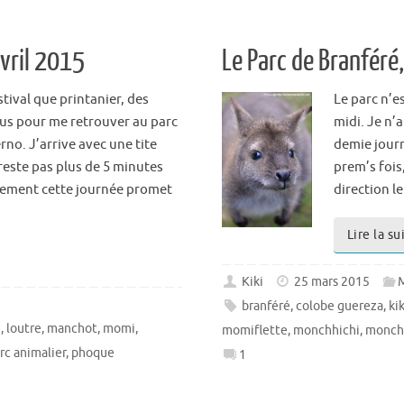
avril 2015
Le Parc de Branfér
tival que printanier, des
Le parc n’e
lus pour me retrouver au parc
midi. Je n’
no. J’arrive avec une tite
demie journé
y reste pas plus de 5 minutes
prem’s fois
ellement cette journée promet
direction l
Lire la su
Kiki
25 mars 2015
branféré
,
colobe guereza
,
kik
i
,
loutre
,
manchot
,
momi
,
momiflette
,
monchhichi
,
monch
rc animalier
,
phoque
1