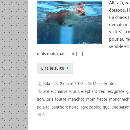
Allez là, 
épisode. Hi
un chaos t
demain mer
visite? La
pour au mo
semble êtr
mais mais mais… le […]
Lire la suite
Kiki
27 avril 2018
Mes périples
atèle
,
chauve souris
,
éléphant
,
fennec
,
girafe
,
g
lion
,
loris
,
loutre
,
manchot
,
momiflette
,
monchhich
polaire
,
panthère noire
,
parc zoologique
,
une saiso
0