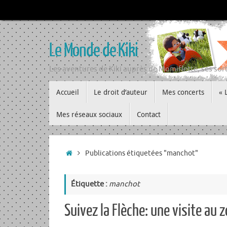
Passer
au
contenu
Le Monde de Kiki
Les aventures de Kiki auprès de Momiflette, ses sort
Passer
Accueil
Le droit d’auteur
Mes concerts
« 
au
contenu
Mes réseaux sociaux
Contact
Accueil
Publications étiquetées "manchot"
Étiquette :
manchot
Suivez la Flèche: une visite au z