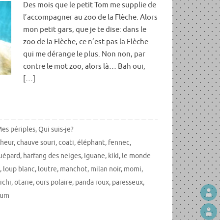
Des mois que le petit Tom me supplie de
l’accompagner au zoo de la Flèche. Alors
mon petit gars, que je te dise: dans le
zoo de la Flèche, ce n’est pas la Flèche
qui me dérange le plus. Non non, par
contre le mot zoo, alors là… Bah oui,
[…]
es périples
,
Qui suis-je?
cheur
,
chauve souri
,
coati
,
éléphant
,
fennec
,
uépard
,
harfang des neiges
,
iguane
,
kiki
,
le monde
,
loup blanc
,
loutre
,
manchot
,
milan noir
,
momi
,
ichi
,
otarie
,
ours polaire
,
panda roux
,
paresseux
,
ium