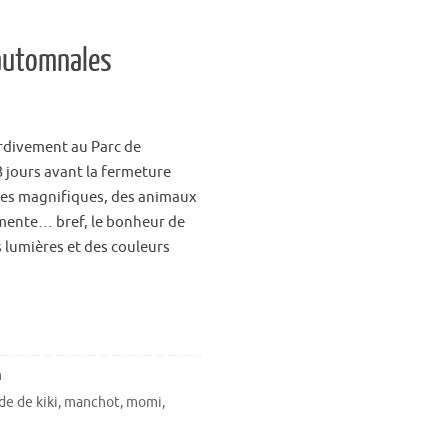
 automnales
tardivement au Parc de
 3 jours avant la fermeture
ges magnifiques, des animaux
émente… bref, le bonheur de
s lumières et des couleurs
n
de de kiki
,
manchot
,
momi
,