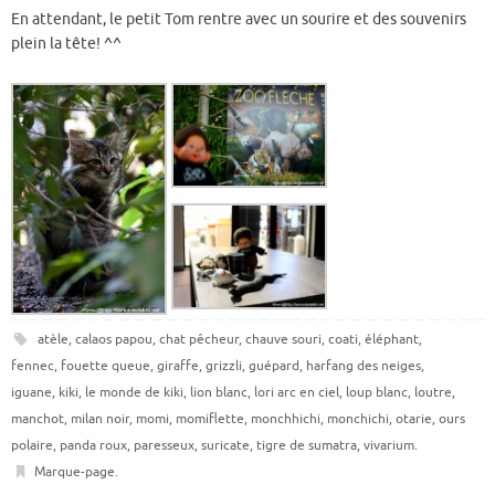
En attendant, le petit Tom rentre avec un sourire et des souvenirs
plein la tête! ^^
atèle
,
calaos papou
,
chat pêcheur
,
chauve souri
,
coati
,
éléphant
,
fennec
,
fouette queue
,
giraffe
,
grizzli
,
guépard
,
harfang des neiges
,
iguane
,
kiki
,
le monde de kiki
,
lion blanc
,
lori arc en ciel
,
loup blanc
,
loutre
,
manchot
,
milan noir
,
momi
,
momiflette
,
monchhichi
,
monchichi
,
otarie
,
ours
polaire
,
panda roux
,
paresseux
,
suricate
,
tigre de sumatra
,
vivarium
.
Marque-page
.