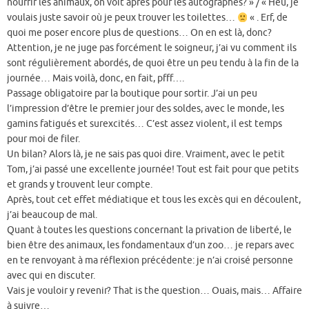
nourrir les animaux, on voit après pour les autographes? » / « Heu, je
voulais juste savoir où je peux trouver les toilettes…
« . Erf, de
quoi me poser encore plus de questions… On en est là, donc?
Attention, je ne juge pas forcément le soigneur, j’ai vu comment ils
sont régulièrement abordés, de quoi être un peu tendu à la fin de la
journée… Mais voilà, donc, en fait, pfff….
Passage obligatoire par la boutique pour sortir. J’ai un peu
l’impression d’être le premier jour des soldes, avec le monde, les
gamins fatigués et surexcités… C’est assez violent, il est temps
pour moi de filer.
Un bilan? Alors là, je ne sais pas quoi dire. Vraiment, avec le petit
Tom, j’ai passé une excellente journée! Tout est fait pour que petits
et grands y trouvent leur compte.
Après, tout cet effet médiatique et tous les excès qui en découlent,
j’ai beaucoup de mal.
Quant à toutes les questions concernant la privation de liberté, le
bien être des animaux, les fondamentaux d’un zoo… je repars avec
en te renvoyant à ma réflexion précédente: je n’ai croisé personne
avec qui en discuter.
Vais je vouloir y revenir? That is the question… Ouais, mais… Affaire
à suivre…