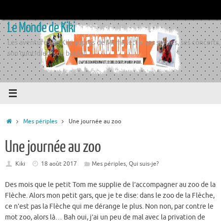
Passer
au
Le Monde de Kiki
contenu
Les aventures de Kiki auprès de Momiflette, ses sorties, ses concerts,
son quotidien, son boulot
Accueil
Mes périples
Une journée au zoo
Une journée au zoo
Kiki
18 août 2017
Mes périples
,
Qui suis-je?
Des mois que le petit Tom me supplie de l’accompagner au zoo de la
Flèche. Alors mon petit gars, que je te dise: dans le zoo de la Flèche,
ce n’est pas la Flèche qui me dérange le plus. Non non, par contre le
mot zoo, alors là… Bah oui, j’ai un peu de mal avec la privation de