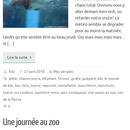
chaos total. Devions nous y
aller demain mercredi, ou
retarder notre visite? La
météo semble se dégrader
pour au moins la matinée,
tandis qu’elle semble être au beau jeudi. Oui mais mais mais mais…
le […]
Lire la suite
Kiki
27 avril 2018
Mes périples
atèle
,
chauve souris
,
éléphant
,
fennec
,
girafe
,
guépard
,
kiki
,
le monde
de kiki
,
lion
,
loris
,
loutre
,
manchot
,
momiflette
,
monchhichi
,
monchichi
,
otarie
,
ours polaire
,
panthère noire
,
parc zoologique
,
une saison au zoo
,
zoo
de la flèche
0
Une journée au zoo