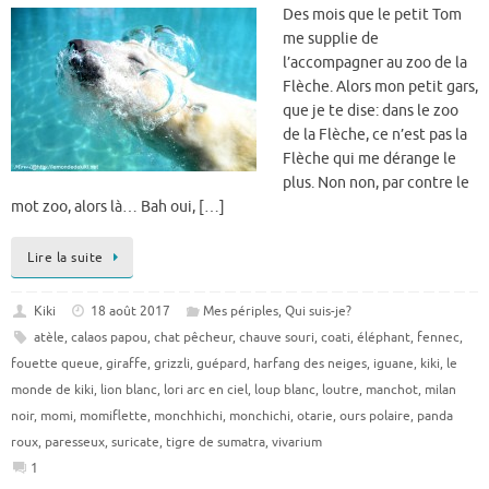
Des mois que le petit Tom
me supplie de
l’accompagner au zoo de la
Flèche. Alors mon petit gars,
que je te dise: dans le zoo
de la Flèche, ce n’est pas la
Flèche qui me dérange le
plus. Non non, par contre le
mot zoo, alors là… Bah oui, […]
Lire la suite
Kiki
18 août 2017
Mes périples
,
Qui suis-je?
atèle
,
calaos papou
,
chat pêcheur
,
chauve souri
,
coati
,
éléphant
,
fennec
,
fouette queue
,
giraffe
,
grizzli
,
guépard
,
harfang des neiges
,
iguane
,
kiki
,
le
monde de kiki
,
lion blanc
,
lori arc en ciel
,
loup blanc
,
loutre
,
manchot
,
milan
noir
,
momi
,
momiflette
,
monchhichi
,
monchichi
,
otarie
,
ours polaire
,
panda
roux
,
paresseux
,
suricate
,
tigre de sumatra
,
vivarium
1