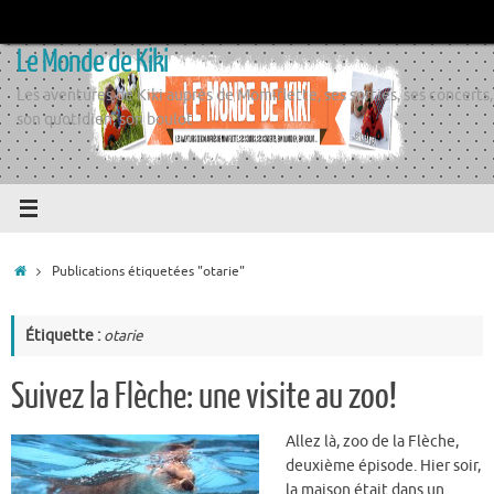
Passer
au
Le Monde de Kiki
contenu
Les aventures de Kiki auprès de Momiflette, ses sorties, ses concerts,
son quotidien, son boulot
Accueil
Publications étiquetées "otarie"
Étiquette :
otarie
Suivez la Flèche: une visite au zoo!
Allez là, zoo de la Flèche,
deuxième épisode. Hier soir,
la maison était dans un