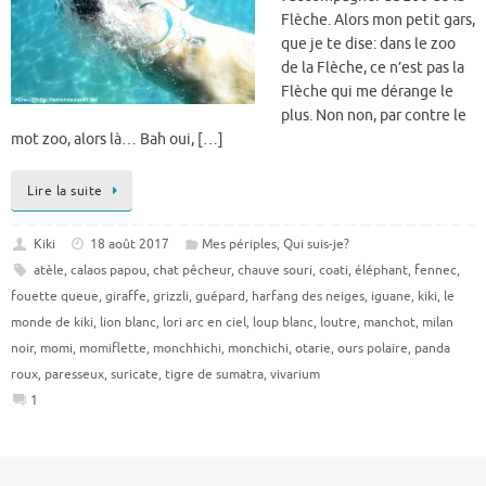
Flèche. Alors mon petit gars,
que je te dise: dans le zoo
de la Flèche, ce n’est pas la
Flèche qui me dérange le
plus. Non non, par contre le
mot zoo, alors là… Bah oui, […]
Lire la suite
Kiki
18 août 2017
Mes périples
,
Qui suis-je?
atèle
,
calaos papou
,
chat pêcheur
,
chauve souri
,
coati
,
éléphant
,
fennec
,
fouette queue
,
giraffe
,
grizzli
,
guépard
,
harfang des neiges
,
iguane
,
kiki
,
le
monde de kiki
,
lion blanc
,
lori arc en ciel
,
loup blanc
,
loutre
,
manchot
,
milan
noir
,
momi
,
momiflette
,
monchhichi
,
monchichi
,
otarie
,
ours polaire
,
panda
roux
,
paresseux
,
suricate
,
tigre de sumatra
,
vivarium
1