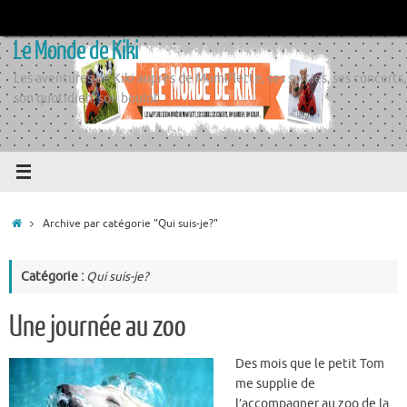
Passer
au
Le Monde de Kiki
contenu
Les aventures de Kiki auprès de Momiflette, ses sorties, ses concerts,
son quotidien, son boulot
Accueil
Archive par catégorie "Qui suis-je?"
Catégorie :
Qui suis-je?
Une journée au zoo
Des mois que le petit Tom
me supplie de
l’accompagner au zoo de la