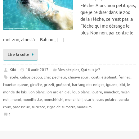
Flèche. Alors mon petit gars,
que je te dise: dans le zoo
de la Flèche, ce n’est pas la
Flèche qui me dérange le
plus. Non non, par contre le
mot zoo, alors là… Bah oui, […]
Lire la suite
Kiki
18 août 2017
Mes périples
,
Qui suis-je?
atèle
,
calaos papou
,
chat pêcheur
,
chauve souri
,
coati
,
éléphant
,
fennec
,
fouette queue
,
giraffe
,
grizzli
,
guépard
,
harfang des neiges
,
iguane
,
kiki
,
le
monde de kiki
,
lion blanc
,
lori arc en ciel
,
loup blanc
,
loutre
,
manchot
,
milan
noir
,
momi
,
momiflette
,
monchhichi
,
monchichi
,
otarie
,
ours polaire
,
panda
roux
,
paresseux
,
suricate
,
tigre de sumatra
,
vivarium
1