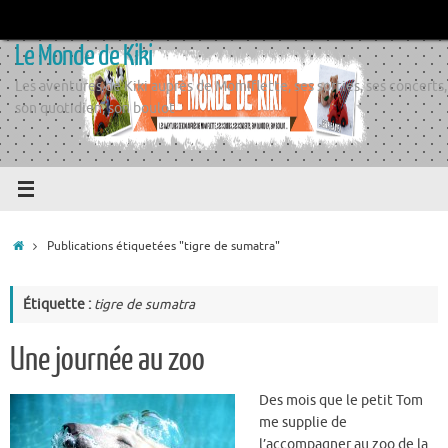
Passer
au
Le Monde de Kiki
contenu
Les aventures de Kiki auprès de Momiflette, ses sorties, ses concerts,
son quotidien, son boulot
Accueil
Publications étiquetées "tigre de sumatra"
Étiquette :
tigre de sumatra
Une journée au zoo
Des mois que le petit Tom
me supplie de
l’accompagner au zoo de la