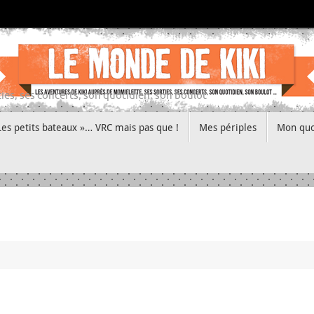
ies, ses concerts, son quotidien, son boulot
Les petits bateaux »… VRC mais pas que !
Mes périples
Mon quo