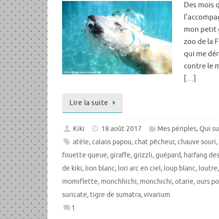
Des mois q
l’accompag
mon petit g
zoo de la F
qui me dér
contre le 
[…]
Lire la suite
Kiki
18 août 2017
Mes périples
,
Qui su
atèle
,
calaos papou
,
chat pêcheur
,
chauve souri
fouette queue
,
giraffe
,
grizzli
,
guépard
,
harfang de
de kiki
,
lion blanc
,
lori arc en ciel
,
loup blanc
,
loutre
momiflette
,
monchhichi
,
monchichi
,
otarie
,
ours po
suricate
,
tigre de sumatra
,
vivarium
1