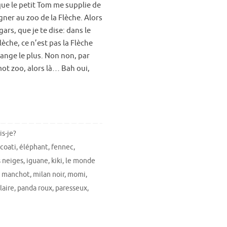
ue le petit Tom me supplie de
ner au zoo de la Flèche. Alors
ars, que je te dise: dans le
lèche, ce n’est pas la Flèche
ange le plus. Non non, par
mot zoo, alors là… Bah oui,
is-je?
,
coati
,
éléphant
,
fennec
,
s neiges
,
iguane
,
kiki
,
le monde
,
manchot
,
milan noir
,
momi
,
laire
,
panda roux
,
paresseux
,