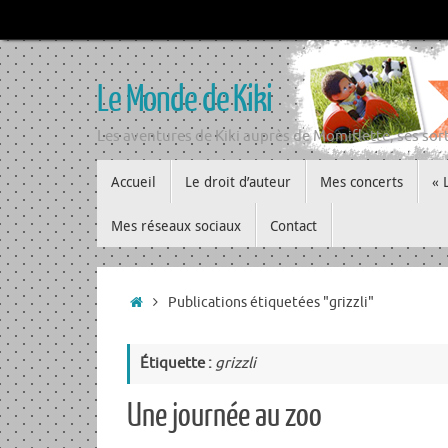
Passer
au
contenu
Le Monde de Kiki
Les aventures de Kiki auprès de Momiflette, ses sort
Passer
Accueil
Le droit d’auteur
Mes concerts
« 
au
contenu
Mes réseaux sociaux
Contact
Accueil
Publications étiquetées "grizzli"
Étiquette :
grizzli
Une journée au zoo