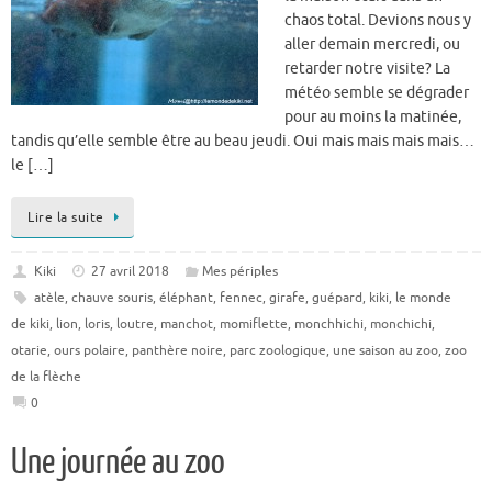
chaos total. Devions nous y
aller demain mercredi, ou
retarder notre visite? La
météo semble se dégrader
pour au moins la matinée,
tandis qu’elle semble être au beau jeudi. Oui mais mais mais mais…
le […]
Lire la suite
Kiki
27 avril 2018
Mes périples
atèle
,
chauve souris
,
éléphant
,
fennec
,
girafe
,
guépard
,
kiki
,
le monde
de kiki
,
lion
,
loris
,
loutre
,
manchot
,
momiflette
,
monchhichi
,
monchichi
,
otarie
,
ours polaire
,
panthère noire
,
parc zoologique
,
une saison au zoo
,
zoo
de la flèche
0
Une journée au zoo