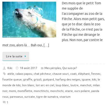
Des mois que le petit Tom
me supplie de
l’accompagner au zoo de la
Flèche. Alors mon petit gars,
que je te dise: dans le zoo
de la Flèche, ce n’est pas la
Flèche qui me dérange le
plus. Non non, par contre le
mot zoo, alors là… Bah oui, […]
Lire la suite
Kiki
18 août 2017
Mes périples
,
Qui suis-je?
atèle
,
calaos papou
,
chat pêcheur
,
chauve souri
,
coati
,
éléphant
,
fennec
,
fouette queue
,
giraffe
,
grizzli
,
guépard
,
harfang des neiges
,
iguane
,
kiki
,
le
monde de kiki
,
lion blanc
,
lori arc en ciel
,
loup blanc
,
loutre
,
manchot
,
milan
noir
,
momi
,
momiflette
,
monchhichi
,
monchichi
,
otarie
,
ours polaire
,
panda
roux
,
paresseux
,
suricate
,
tigre de sumatra
,
vivarium
1