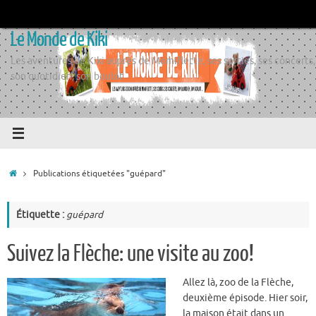
Passer
au
Le Monde de Kiki
contenu
Les aventures de Kiki auprès de Momiflette, ses sorties, ses concerts,
son quotidien, son boulot
Accueil
Publications étiquetées "guépard"
Étiquette :
guépard
Suivez la Flèche: une visite au zoo!
Allez là, zoo de la Flèche,
deuxième épisode. Hier soir,
la maison était dans un