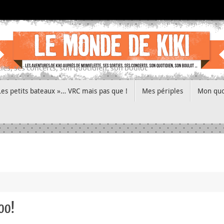
ies, ses concerts, son quotidien, son boulot
Les petits bateaux »… VRC mais pas que !
Mes périples
Mon quo
oo!