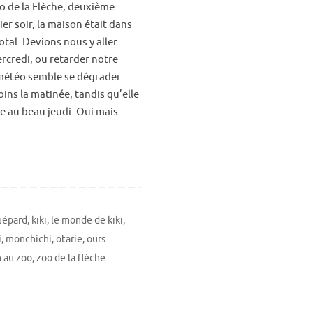
zoo de la Flèche, deuxième
er soir, la maison était dans
otal. Devions nous y aller
credi, ou retarder notre
 météo semble se dégrader
ins la matinée, tandis qu’elle
e au beau jeudi. Oui mais
uépard
,
kiki
,
le monde de kiki
,
i
,
monchichi
,
otarie
,
ours
n au zoo
,
zoo de la flèche