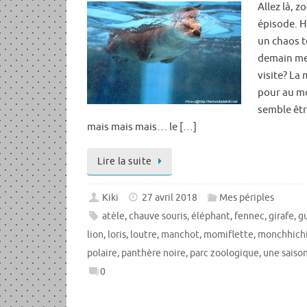
Allez là, 
épisode. Hi
un chaos t
demain mer
visite? La
pour au mo
semble êtr
mais mais mais… le […]
Lire la suite
Kiki
27 avril 2018
Mes périples
atèle
,
chauve souris
,
éléphant
,
fennec
,
girafe
,
g
lion
,
loris
,
loutre
,
manchot
,
momiflette
,
monchhich
polaire
,
panthère noire
,
parc zoologique
,
une saiso
0