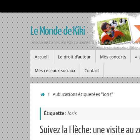
Passer
au
contenu
Le Monde de Kiki
Les aventures de Kiki auprès de Momiflette, ses sort
Passer
Accueil
Le droit d’auteur
Mes concerts
« 
au
contenu
Mes réseaux sociaux
Contact
Accueil
Publications étiquetées "loris"
Étiquette :
loris
Suivez la Flèche: une visite au z