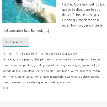
Flèche. Alors mon petit gars,
que je te dise: dans le zoo
de la Flèche, ce n’est pas la
Flèche qui me dérange le
plus. Non non, par contre le
mot zoo, alors là… Bah oui, […]
Lire la suite
Kiki
18 août 2017
Mes périples
,
Qui suis-je?
atèle
,
calaos papou
,
chat pêcheur
,
chauve souri
,
coati
,
éléphant
,
fennec
,
fouette queue
,
giraffe
,
grizzli
,
guépard
,
harfang des neiges
,
iguane
,
kiki
,
le
monde de kiki
,
lion blanc
,
lori arc en ciel
,
loup blanc
,
loutre
,
manchot
,
milan
noir
,
momi
,
momiflette
,
monchhichi
,
monchichi
,
otarie
,
ours polaire
,
panda
roux
,
paresseux
,
suricate
,
tigre de sumatra
,
vivarium
1