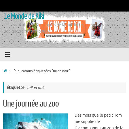
Passer
au
Le Monde de Kiki
contenu
Les aventures de Kiki auprès de Momiflette, ses sorties, ses concerts,
son quotidien, son boulot
Accueil
Publications étiquetées "milan noir"
Étiquette :
milan noir
Une journée au zoo
Des mois que le petit Tom
me supplie de
l’accompagner au zoo de la