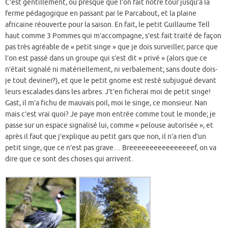
C’est gentillement, ou presque que l’on fait notre tour jusqu’à la
ferme pédagogique en passant par le Parcabout, et la plaine
africaine réouverte pour la saison. En fait, le petit Guillaume Tell
haut comme 3 Pommes qui m’accompagne, s’est fait traité de façon
pas très agréable de « petit singe » que je dois surveiller, parce que
l’on est passé dans un groupe qui s’est dit « privé » (alors que ce
n’était signalé ni matériellement, ni verbalement; sans doute dois-
je tout deviner?), et que le petit gnome est resté subjugué devant
leurs escalades dans les arbres. J’t’en ficherai moi de petit singe!
Gast, il m’a fichu de mauvais poil, moi le singe, ce monsieur. Nan
mais c’est vrai quoi? Je paye mon entrée comme tout le monde; je
passe sur un espace signalisé lui, comme « pelouse autorisée », et
après il faut que j’explique au petit gars que non, il n’a rien d’un
petit singe, que ce n’est pas grave… Breeeeeeeeeeeeeeeef, on va
dire que ce sont des choses qui arrivent.