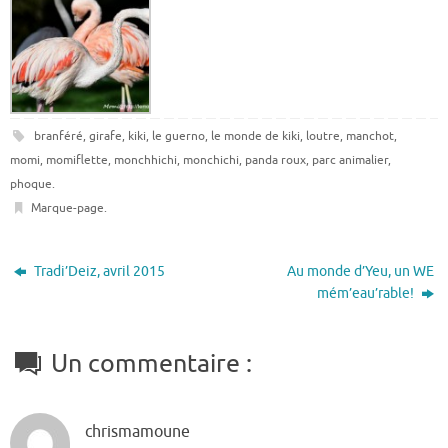
branféré
,
girafe
,
kiki
,
le guerno
,
le monde de kiki
,
loutre
,
manchot
,
momi
,
momiflette
,
monchhichi
,
monchichi
,
panda roux
,
parc animalier
,
phoque
.
Marque-page
.
Tradi’Deiz, avril 2015
Au monde d’Yeu, un WE
mém’eau’rable!
Un commentaire :
chrismamoune