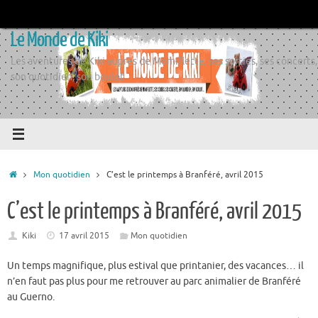
Passer
au
Le Monde de Kiki
contenu
Les aventures de Kiki auprès de Momiflette, ses sorties, ses concerts,
son quotidien, son boulot
Accueil
Mon quotidien
C’est le printemps à Branféré, avril 2015
C’est le printemps à Branféré, avril 2015
Kiki
17 avril 2015
Mon quotidien
Un temps magnifique, plus estival que printanier, des vacances… il
n’en faut pas plus pour me retrouver au parc animalier de Branféré
au Guerno.