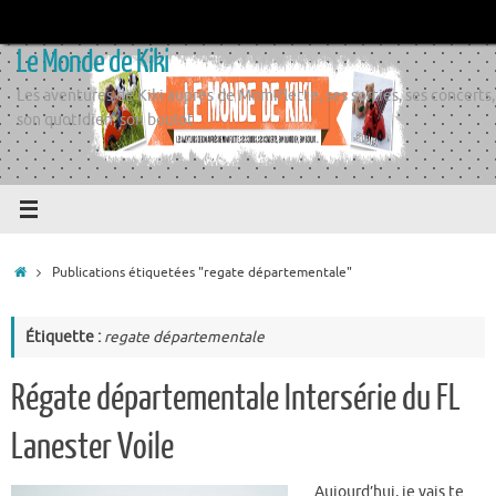
Passer
au
Le Monde de Kiki
contenu
Les aventures de Kiki auprès de Momiflette, ses sorties, ses concerts,
son quotidien, son boulot
Accueil
Publications étiquetées "regate départementale"
Étiquette :
regate départementale
Régate départementale Intersérie du FL
Lanester Voile
Aujourd’hui, je vais te