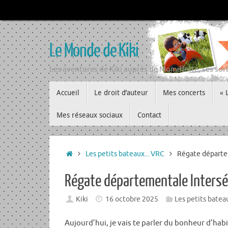
Passer
au
contenu
Le Monde de Kiki
Les aventures de Kiki auprès de Momiflette, ses sort
Passer
Accueil
Le droit d’auteur
Mes concerts
« 
au
contenu
Mes réseaux sociaux
Contact
Accueil
Les petits bateaux... VRC
Régate départem
Régate départementale Intersér
Kiki
16 octobre 2025
Les petits bateau
Aujourd’hui, je vais te parler du bonheur d’habit