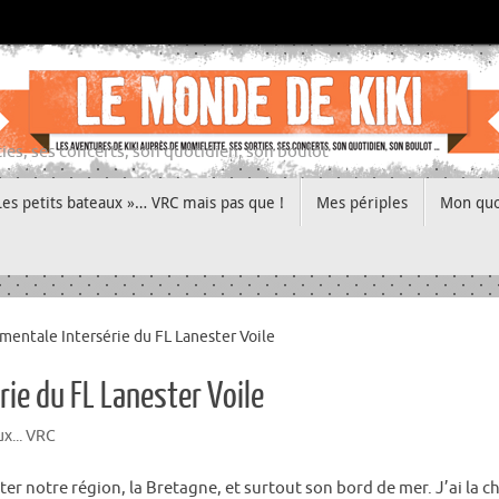
ies, ses concerts, son quotidien, son boulot
Les petits bateaux »… VRC mais pas que !
Mes périples
Mon quo
entale Intersérie du FL Lanester Voile
ie du FL Lanester Voile
x... VRC
er notre région, la Bretagne, et surtout son bord de mer. J’ai la ch