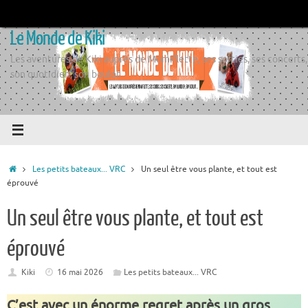
Passer
au
Le Monde de Kiki
contenu
Les aventures de Kiki auprès de Momiflette, ses sorties, ses concerts,
son quotidien, son boulot
Accueil
Les petits bateaux... VRC
Un seul être vous plante, et tout est
éprouvé
Un seul être vous plante, et tout est
éprouvé
Kiki
16 mai 2026
Les petits bateaux... VRC
C’est avec un énorme regret après un gros