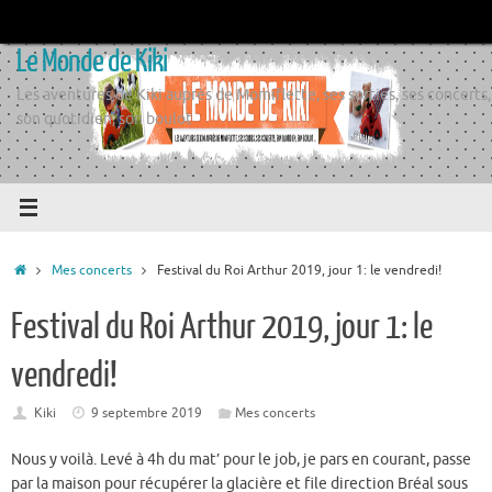
Passer
au
Le Monde de Kiki
contenu
Les aventures de Kiki auprès de Momiflette, ses sorties, ses concerts,
son quotidien, son boulot
Accueil
Mes concerts
Festival du Roi Arthur 2019, jour 1: le vendredi!
Festival du Roi Arthur 2019, jour 1: le
vendredi!
Kiki
9 septembre 2019
Mes concerts
Nous y voilà. Levé à 4h du mat’ pour le job, je pars en courant, passe
par la maison pour récupérer la glacière et file direction Bréal sous