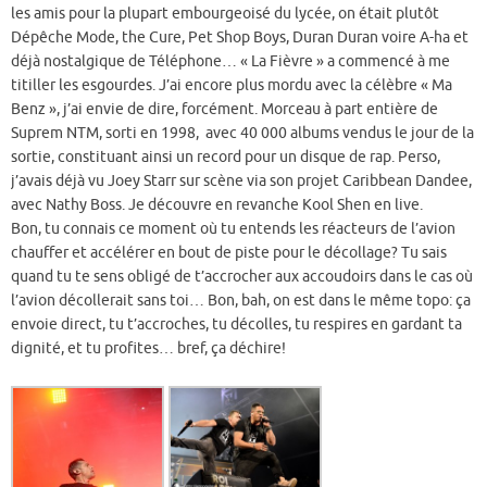
les amis pour la plupart embourgeoisé du lycée, on était plutôt
Dépêche Mode, the Cure, Pet Shop Boys, Duran Duran voire A-ha et
déjà nostalgique de Téléphone… « La Fièvre » a commencé à me
titiller les esgourdes. J’ai encore plus mordu avec la célèbre « Ma
Benz », j’ai envie de dire, forcément. Morceau à part entière de
Suprem NTM, sorti en 1998, avec 40 000 albums vendus le jour de la
sortie, constituant ainsi un record pour un disque de rap. Perso,
j’avais déjà vu Joey Starr sur scène via son projet Caribbean Dandee,
avec Nathy Boss. Je découvre en revanche Kool Shen en live.
Bon, tu connais ce moment où tu entends les réacteurs de l’avion
chauffer et accélérer en bout de piste pour le décollage? Tu sais
quand tu te sens obligé de t’accrocher aux accoudoirs dans le cas où
l’avion décollerait sans toi… Bon, bah, on est dans le même topo: ça
envoie direct, tu t’accroches, tu décolles, tu respires en gardant ta
dignité, et tu profites… bref, ça déchire!