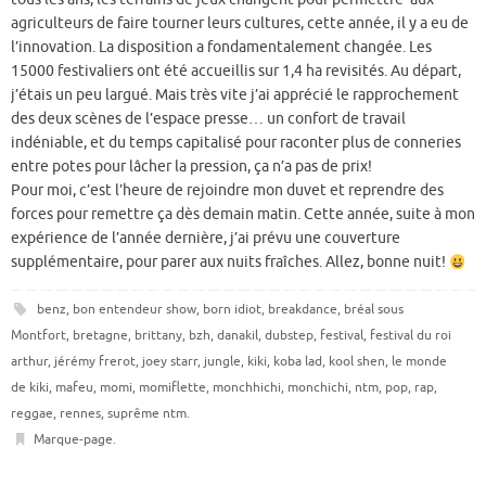
agriculteurs de faire tourner leurs cultures, cette année, il y a eu de
l’innovation. La disposition a fondamentalement changée. Les
15000 festivaliers ont été accueillis sur 1,4 ha revisités. Au départ,
j’étais un peu largué. Mais très vite j’ai apprécié le rapprochement
des deux scènes de l’espace presse… un confort de travail
indéniable, et du temps capitalisé pour raconter plus de conneries
entre potes pour lâcher la pression, ça n’a pas de prix!
Pour moi, c’est l’heure de rejoindre mon duvet et reprendre des
forces pour remettre ça dès demain matin. Cette année, suite à mon
expérience de l’année dernière, j’ai prévu une couverture
supplémentaire, pour parer aux nuits fraîches. Allez, bonne nuit!
benz
,
bon entendeur show
,
born idiot
,
breakdance
,
bréal sous
Montfort
,
bretagne
,
brittany
,
bzh
,
danakil
,
dubstep
,
festival
,
festival du roi
arthur
,
jérémy frerot
,
joey starr
,
jungle
,
kiki
,
koba lad
,
kool shen
,
le monde
de kiki
,
mafeu
,
momi
,
momiflette
,
monchhichi
,
monchichi
,
ntm
,
pop
,
rap
,
reggae
,
rennes
,
suprême ntm
.
Marque-page
.