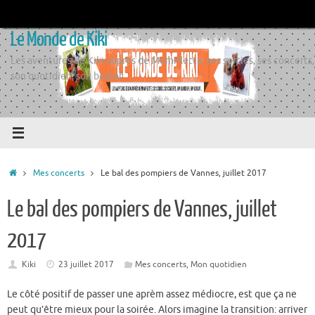
Passer
au
Le Monde de Kiki
contenu
Les aventures de Kiki auprès de Momiflette, ses sorties, ses concerts,
son quotidien, son boulot
Accueil
Mes concerts
Le bal des pompiers de Vannes, juillet 2017
Le bal des pompiers de Vannes, juillet
2017
Kiki
23 juillet 2017
Mes concerts
,
Mon quotidien
Le côté positif de passer une aprèm assez médiocre, est que ça ne
peut qu’être mieux pour la soirée. Alors imagine la transition: arriver