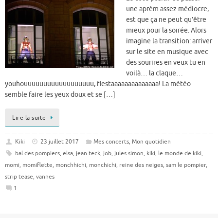
une aprèm assez médiocre,
est que ça ne peut qu’être
mieux pour la soirée. Alors
imagine la transition: arriver
sur le site en musique avec
des sourires en veux tu en
voilà… la claque…
youhouuuuuuuuuuuuuuuuuu, fiestaaaaaaaaaaaaaa! La météo
semble faire les yeux doux et se […]
Lire la suite
Kiki
23 juillet 2017
Mes concerts
,
Mon quotidien
bal des pompiers
,
elsa
,
jean teck
,
job
,
jules simon
,
kiki
,
le monde de kiki
,
momi
,
momiflette
,
monchhichi
,
monchichi
,
reine des neiges
,
sam le pompier
,
strip tease
,
vannes
1