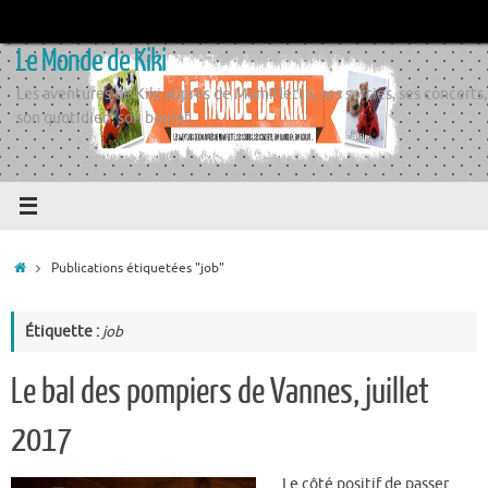
Passer
au
Le Monde de Kiki
contenu
Les aventures de Kiki auprès de Momiflette, ses sorties, ses concerts,
son quotidien, son boulot
Accueil
Publications étiquetées "job"
Étiquette :
job
Le bal des pompiers de Vannes, juillet
2017
Le côté positif de passer