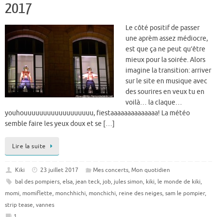
2017
Le côté positif de passer
une aprèm assez médiocre,
est que ça ne peut qu’être
mieux pour la soirée. Alors
imagine la transition: arriver
sur le site en musique avec
des sourires en veux tu en
voilà… la claque…
youhouuuuuuuuuuuuuuuuuu, fiestaaaaaaaaaaaaaa! La météo
semble faire les yeux doux et se […]
Lire la suite
Kiki
23 juillet 2017
Mes concerts
,
Mon quotidien
bal des pompiers
,
elsa
,
jean teck
,
job
,
jules simon
,
kiki
,
le monde de kiki
,
momi
,
momiflette
,
monchhichi
,
monchichi
,
reine des neiges
,
sam le pompier
,
strip tease
,
vannes
1