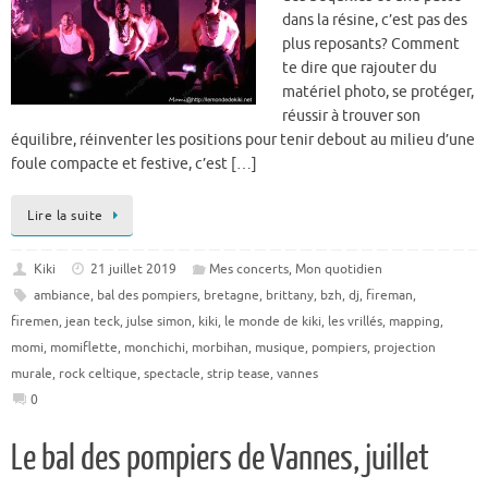
dans la résine, c’est pas des
plus reposants? Comment
te dire que rajouter du
matériel photo, se protéger,
réussir à trouver son
équilibre, réinventer les positions pour tenir debout au milieu d’une
foule compacte et festive, c’est […]
Lire la suite
Kiki
21 juillet 2019
Mes concerts
,
Mon quotidien
ambiance
,
bal des pompiers
,
bretagne
,
brittany
,
bzh
,
dj
,
fireman
,
firemen
,
jean teck
,
julse simon
,
kiki
,
le monde de kiki
,
les vrillés
,
mapping
,
momi
,
momiflette
,
monchichi
,
morbihan
,
musique
,
pompiers
,
projection
murale
,
rock celtique
,
spectacle
,
strip tease
,
vannes
0
Le bal des pompiers de Vannes, juillet