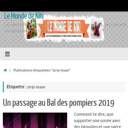
Passer
au
Le Monde de Kiki
contenu
Les aventures de Kiki auprès de Momiflette, ses sorties, ses concerts,
son quotidien, son boulot
Accueil
Publications étiquetées "strip tease"
Étiquette :
strip tease
Un passage au Bal des pompiers 2019
Comment te dire, que
supporter une soirée avec
des béquilles et une patte