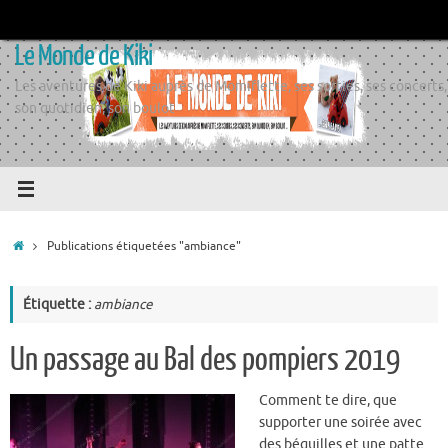
Passer
au
Le Monde de Kiki
contenu
Les aventures de Kiki auprès de Momiflette, ses sorties, ses concerts,
son quotidien, son boulot
Accueil
Publications étiquetées "ambiance"
Étiquette :
ambiance
Un passage au Bal des pompiers 2019
Comment te dire, que
supporter une soirée avec
des béquilles et une patte