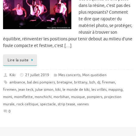
dans la résine, c’est pas des
plus reposants? Comment
te dire que rajouter du
matériel photo, se protéger,
réussir à trouver son
équilibre, réinventer les positions pour tenir debout au milieu d’une
foule compacte et festive, c’est […]
Lire la suite
Kiki
21 juillet 2019
Mes concerts
,
Mon quotidien
ambiance
,
bal des pompiers
,
bretagne
,
brittany
,
bzh
,
dj
,
fireman
,
firemen
,
jean teck
,
julse simon
,
kiki
,
le monde de kiki
,
les vrillés
,
mapping
,
momi
,
momiflette
,
monchichi
,
morbihan
,
musique
,
pompiers
,
projection
murale
,
rock celtique
,
spectacle
,
strip tease
,
vannes
0