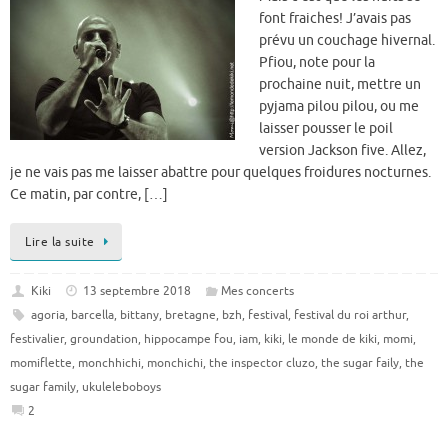
font fraiches! J’avais pas
prévu un couchage hivernal.
Pfiou, note pour la
prochaine nuit, mettre un
pyjama pilou pilou, ou me
laisser pousser le poil
version Jackson five. Allez,
je ne vais pas me laisser abattre pour quelques froidures nocturnes.
Ce matin, par contre, […]
Lire la suite
Kiki
13 septembre 2018
Mes concerts
agoria
,
barcella
,
bittany
,
bretagne
,
bzh
,
festival
,
festival du roi arthur
,
festivalier
,
groundation
,
hippocampe fou
,
iam
,
kiki
,
le monde de kiki
,
momi
,
momiflette
,
monchhichi
,
monchichi
,
the inspector cluzo
,
the sugar faily
,
the
sugar family
,
ukuleleboboys
2