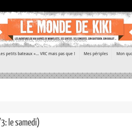
ies, ses concerts, son quotidien, son boulot
Les petits bateaux »… VRC mais pas que !
Mes périples
Mon quo
/3: le samedi)