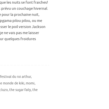
que les nuits se font fraiches!
s prévu un couchage hivernal.
e pour la prochaine nuit,
pyjama pilou pilou, ou me
usser le poil version Jackson
, je ne vais pas me laisser
ur quelques froidures
,
festival du roi arthur
,
le monde de kiki
,
momi
,
cluzo
,
the sugar faily
,
the