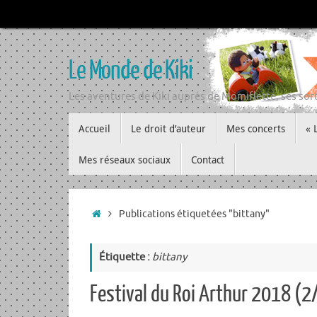
Passer
au
contenu
Le Monde de Kiki
Les aventures de Kiki auprès de Momiflette, ses sort
Passer
Accueil
Le droit d’auteur
Mes concerts
« 
au
contenu
Mes réseaux sociaux
Contact
Accueil
Publications étiquetées "bittany"
Étiquette :
bittany
Festival du Roi Arthur 2018 (2