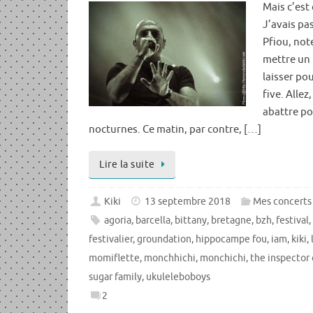
Mais c’est 
J’avais pa
Pfiou, not
mettre un 
laisser po
five. Allez
abattre po
nocturnes. Ce matin, par contre, […]
Lire la suite
Kiki
13 septembre 2018
Mes concerts
agoria
,
barcella
,
bittany
,
bretagne
,
bzh
,
festival
festivalier
,
groundation
,
hippocampe fou
,
iam
,
kiki
,
momiflette
,
monchhichi
,
monchichi
,
the inspector 
sugar family
,
ukuleleboboys
2