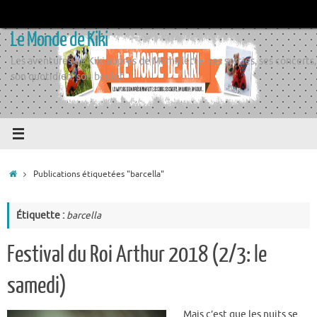
Passer
au
Le Monde de Kiki
contenu
Les aventures de Kiki auprès de Momiflette, ses sorties, ses concerts,
son quotidien, son boulot
Accueil
Publications étiquetées "barcella"
Étiquette :
barcella
Festival du Roi Arthur 2018 (2/3: le
samedi)
Mais c’est que les nuits se