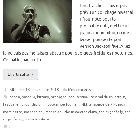
font fraiches! J’avais pas
prévu un couchage hivernal.
Pfiou, note pour la
prochaine nuit, mettre un
pyjama pilou pilou, ou me
laisser pousser le poil
version Jackson five. Allez,
je ne vais pas me laisser abattre pour quelques froidures nocturnes.
Ce matin, par contre, […]
Lire la suite
Kiki
13 septembre 2018
Mes concerts
agoria
,
barcella
,
bittany
,
bretagne
,
bzh
,
festival
,
festival du roi arthur
,
festivalier
,
groundation
,
hippocampe fou
,
iam
,
kiki
,
le monde de kiki
,
momi
,
momiflette
,
monchhichi
,
monchichi
,
the inspector cluzo
,
the sugar faily
,
the
sugar family
,
ukuleleboboys
2