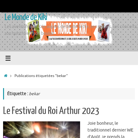
Passer
au
Le Monde de Kiki
contenu
Les aventures de Kiki auprès de Momiflette, ses sorties, ses concerts,
son quotidien, son boulot
Accueil
Publications étiquetées "bekar"
Étiquette :
bekar
Le Festival du Roi Arthur 2023
Joie bonheur, le
traditionnel dernier WE
d’Août, je prends la