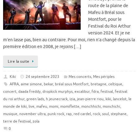
route de la plaine de
Mafeu à Bréal sous
Montfort, pour le
Festival du Roi Arthur
version 2024. Et je ne
m’en lasse pas, bien au contraire. Pour moi, rien n’a changé depuis la
première édition en 2008, je rejoins […]
Lire la suite
Kiki
24 septembre 2023
Mes concerts
,
Mes périples
AFRA
,
aime simone
,
bekar
,
bréal sous Montfort
,
bretagne
,
celtique
,
concert
,
daada freddy
,
dropkick murphys
,
excalibur
,
fdra
,
festival
,
festival
du roi arthur
,
green lads
,
h jeunecrack
,
izia
,
jean-pierre riou
,
kiki
,
lancelot
,
le
monde de kiki
,
live
,
mafeu
,
momi
,
momiflette
,
monchhichi
,
monchichi
,
musique
,
november ultra
,
punk rock
,
rap
,
red cardel
,
rock
,
soul
,
stephane
,
terre de festival
,
zola
0