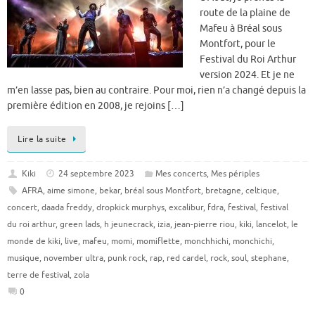
route de la plaine de
Mafeu à Bréal sous
Montfort, pour le
Festival du Roi Arthur
version 2024. Et je ne
m’en lasse pas, bien au contraire. Pour moi, rien n’a changé depuis la
première édition en 2008, je rejoins […]
Lire la suite
Kiki
24 septembre 2023
Mes concerts
,
Mes périples
AFRA
,
aime simone
,
bekar
,
bréal sous Montfort
,
bretagne
,
celtique
,
concert
,
daada freddy
,
dropkick murphys
,
excalibur
,
fdra
,
festival
,
festival
du roi arthur
,
green lads
,
h jeunecrack
,
izia
,
jean-pierre riou
,
kiki
,
lancelot
,
le
monde de kiki
,
live
,
mafeu
,
momi
,
momiflette
,
monchhichi
,
monchichi
,
musique
,
november ultra
,
punk rock
,
rap
,
red cardel
,
rock
,
soul
,
stephane
,
terre de festival
,
zola
0