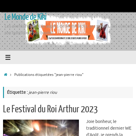
Passer
au
Le Monde de Kiki
contenu
Les aventures de Kiki auprès de Momiflette, ses sorties, ses concerts,
son quotidien, son boulot
Accueil
Publications étiquetées "jean-pierre riou"
Étiquette :
jean-pierre riou
Le Festival du Roi Arthur 2023
Joie bonheur, le
traditionnel dernier WE
d’Août, je prends la