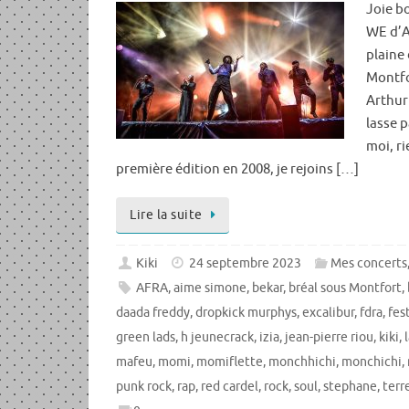
Joie bo
WE d’Ao
plaine
Montfor
Arthur
lasse p
moi, ri
première édition en 2008, je rejoins […]
Lire la suite
Kiki
24 septembre 2023
Mes concerts
AFRA
,
aime simone
,
bekar
,
bréal sous Montfort
,
daada freddy
,
dropkick murphys
,
excalibur
,
fdra
,
fes
green lads
,
h jeunecrack
,
izia
,
jean-pierre riou
,
kiki
,
mafeu
,
momi
,
momiflette
,
monchhichi
,
monchichi
,
punk rock
,
rap
,
red cardel
,
rock
,
soul
,
stephane
,
terr