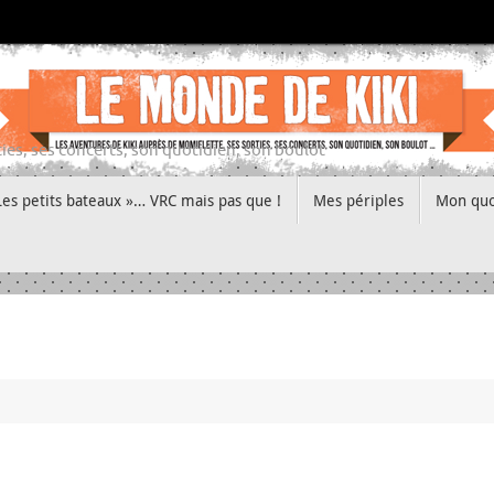
ies, ses concerts, son quotidien, son boulot
Les petits bateaux »… VRC mais pas que !
Mes périples
Mon quo