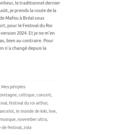
nheur, le traditionnel dernier
ût, je prends la route de la
 de Mafeu à Bréal sous
t, pour le Festival du Roi
 version 2024. Et je ne m’en
as, bien au contraire. Pour
en n’a changé depuis la
,
Mes périples
bretagne
,
celtique
,
concert
,
tival
,
festival du roi arthur
,
lancelot
,
le monde de kiki
,
live
,
musique
,
november ultra
,
e de festival
,
zola