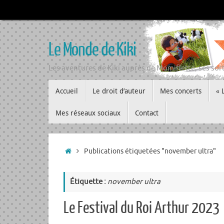
Passer
au
contenu
Le Monde de Kiki
Les aventures de Kiki auprès de Momiflette, ses sort
Passer
Accueil
Le droit d’auteur
Mes concerts
« 
au
contenu
Mes réseaux sociaux
Contact
Accueil
Publications étiquetées "november ultra"
Étiquette :
november ultra
Le Festival du Roi Arthur 2023