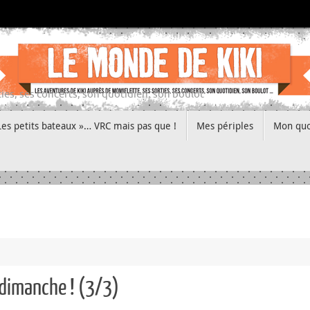
ies, ses concerts, son quotidien, son boulot
Les petits bateaux »… VRC mais pas que !
Mes périples
Mon quo
 dimanche ! (3/3)