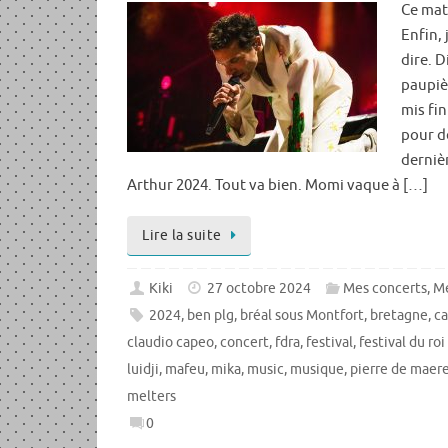
Ce mati
Enfin, 
dire. 
paupiè
mis fin
pour d
dernièr
Arthur 2024. Tout va bien. Momi vaque à […]
Lire la suite
Kiki
27 octobre 2024
Mes concerts
,
Me
2024
,
ben plg
,
bréal sous Montfort
,
bretagne
,
c
claudio capeo
,
concert
,
fdra
,
festival
,
festival du roi
luidji
,
mafeu
,
mika
,
music
,
musique
,
pierre de maer
melters
0