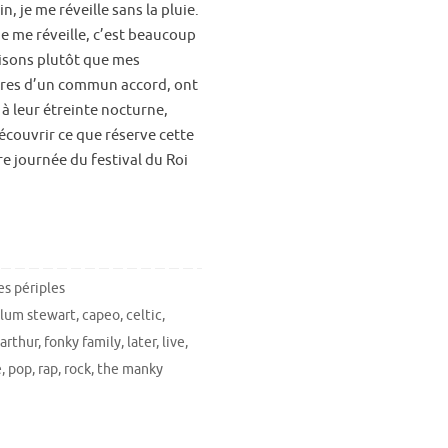
n, je me réveille sans la pluie.
je me réveille, c’est beaucoup
Disons plutôt que mes
res d’un commun accord, ont
 à leur étreinte nocturne,
écouvrir ce que réserve cette
e journée du festival du Roi
s périples
alum stewart
,
capeo
,
celtic
,
 arthur
,
fonky family
,
later
,
live
,
e
,
pop
,
rap
,
rock
,
the manky