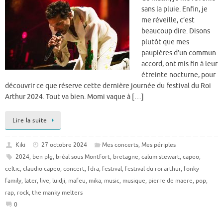
sans la pluie. Enfin, je
me réveille, c’est
beaucoup dire. Disons
plutôt que mes
paupières d’un commun
accord, ont mis fin à leur
étreinte nocturne, pour
découvrir ce que réserve cette dernière journée du festival du Roi
Arthur 2024. Tout va bien. Momi vaque à […]
Lire la suite
Kiki
27 octobre 2024
Mes concerts
,
Mes périples
2024
,
ben plg
,
bréal sous Montfort
,
bretagne
,
calum stewart
,
capeo
,
celtic
,
claudio capeo
,
concert
,
fdra
,
festival
,
festival du roi arthur
,
fonky
family
,
later
,
live
,
luidji
,
mafeu
,
mika
,
music
,
musique
,
pierre de maere
,
pop
,
rap
,
rock
,
the manky melters
0