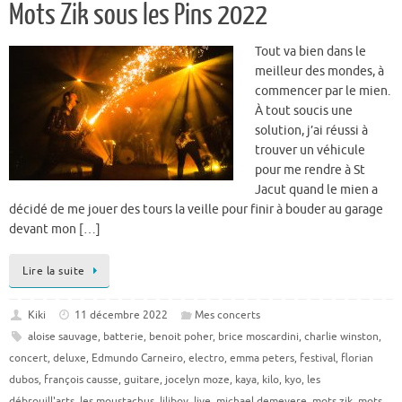
Mots Zik sous les Pins 2022
Tout va bien dans le
meilleur des mondes, à
commencer par le mien.
À tout soucis une
solution, j’ai réussi à
trouver un véhicule
pour me rendre à St
Jacut quand le mien a
décidé de me jouer des tours la veille pour finir à bouder au garage
devant mon […]
Lire la suite
Kiki
11 décembre 2022
Mes concerts
aloise sauvage
,
batterie
,
benoit poher
,
brice moscardini
,
charlie winston
,
concert
,
deluxe
,
Edmundo Carneiro
,
electro
,
emma peters
,
festival
,
florian
dubos
,
françois causse
,
guitare
,
jocelyn moze
,
kaya
,
kilo
,
kyo
,
les
débrouill'arts
,
les moustachus
,
liliboy
,
live
,
michael demeyere
,
mots zik
,
mots