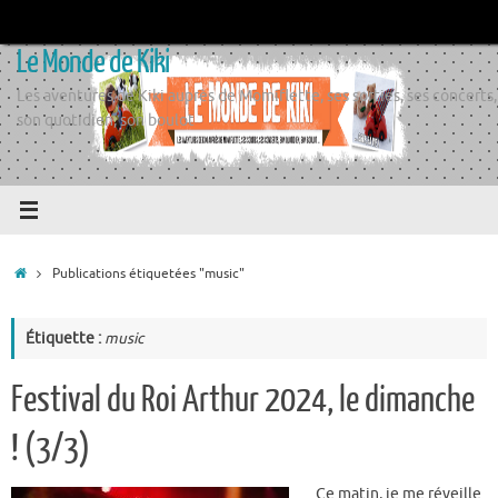
Passer
au
Le Monde de Kiki
contenu
Les aventures de Kiki auprès de Momiflette, ses sorties, ses concerts,
son quotidien, son boulot
Accueil
Publications étiquetées "music"
Étiquette :
music
Festival du Roi Arthur 2024, le dimanche
! (3/3)
Ce matin, je me réveille