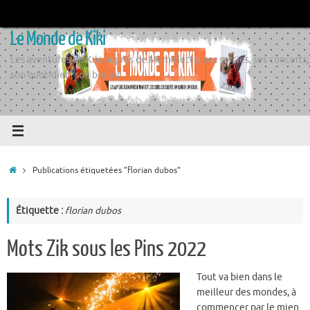
Passer
au
Le Monde de Kiki
contenu
Les aventures de Kiki auprès de Momiflette, ses sorties, ses concerts,
son quotidien, son boulot
Accueil
Publications étiquetées "florian dubos"
Étiquette :
florian dubos
Mots Zik sous les Pins 2022
Tout va bien dans le
meilleur des mondes, à
commencer par le mien.