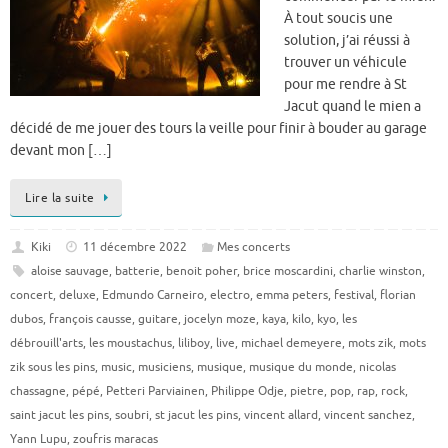
À tout soucis une
solution, j’ai réussi à
trouver un véhicule
pour me rendre à St
Jacut quand le mien a
décidé de me jouer des tours la veille pour finir à bouder au garage
devant mon […]
Lire la suite
Kiki
11 décembre 2022
Mes concerts
aloise sauvage
,
batterie
,
benoit poher
,
brice moscardini
,
charlie winston
,
concert
,
deluxe
,
Edmundo Carneiro
,
electro
,
emma peters
,
festival
,
florian
dubos
,
françois causse
,
guitare
,
jocelyn moze
,
kaya
,
kilo
,
kyo
,
les
débrouill'arts
,
les moustachus
,
liliboy
,
live
,
michael demeyere
,
mots zik
,
mots
zik sous les pins
,
music
,
musiciens
,
musique
,
musique du monde
,
nicolas
chassagne
,
pépé
,
Petteri Parviainen
,
Philippe Odje
,
pietre
,
pop
,
rap
,
rock
,
saint jacut les pins
,
soubri
,
st jacut les pins
,
vincent allard
,
vincent sanchez
,
Yann Lupu
,
zoufris maracas