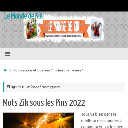
Passer
au
Le Monde de Kiki
contenu
Les aventures de Kiki auprès de Momiflette, ses sorties, ses concerts,
son quotidien, son boulot
Accueil
Publications étiquetées "michael demeyere"
Étiquette :
michael demeyere
Mots Zik sous les Pins 2022
Tout va bien dans le
meilleur des mondes, à
commencer par le mien.