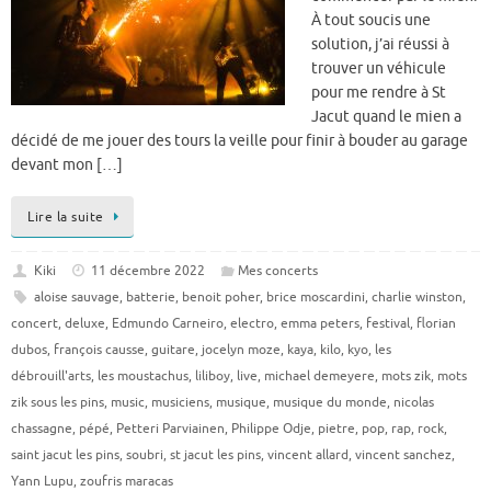
À tout soucis une
solution, j’ai réussi à
trouver un véhicule
pour me rendre à St
Jacut quand le mien a
décidé de me jouer des tours la veille pour finir à bouder au garage
devant mon […]
Lire la suite
Kiki
11 décembre 2022
Mes concerts
aloise sauvage
,
batterie
,
benoit poher
,
brice moscardini
,
charlie winston
,
concert
,
deluxe
,
Edmundo Carneiro
,
electro
,
emma peters
,
festival
,
florian
dubos
,
françois causse
,
guitare
,
jocelyn moze
,
kaya
,
kilo
,
kyo
,
les
débrouill'arts
,
les moustachus
,
liliboy
,
live
,
michael demeyere
,
mots zik
,
mots
zik sous les pins
,
music
,
musiciens
,
musique
,
musique du monde
,
nicolas
chassagne
,
pépé
,
Petteri Parviainen
,
Philippe Odje
,
pietre
,
pop
,
rap
,
rock
,
saint jacut les pins
,
soubri
,
st jacut les pins
,
vincent allard
,
vincent sanchez
,
Yann Lupu
,
zoufris maracas